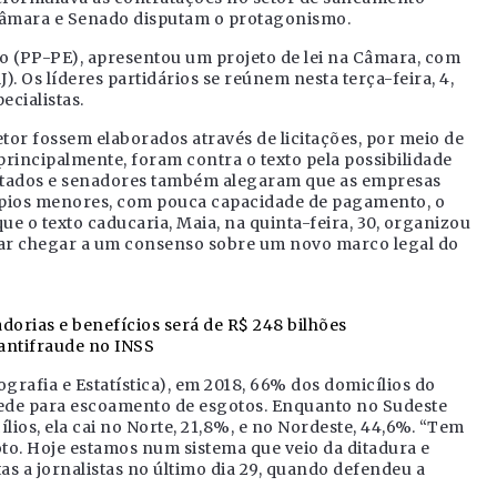
: Câmara e Senado disputam o protagonismo.
 (PP-PE), apresentou um projeto de lei na Câmara, com
. Os líderes partidários se reúnem nesta terça-feira, 4,
cialistas.
or fossem elaborados através de licitações, por meio de
principalmente, foram contra o texto pela possibilidade
utados e senadores também alegaram que as empresas
ípios menores, com pouca capacidade de pagamento, o
e o texto caducaria, Maia, na quinta-feira, 30, organizou
tar chegar a um consenso sobre um novo marco legal do
orias e benefícios será de R$ 248 bilhões
antifraude no INSS
grafia e Estatística), em 2018, 66% dos domicílios do
 rede para escoamento de esgotos. Enquanto no Sudeste
ios, ela cai no Norte, 21,8%, e no Nordeste, 44,6%. “Tem
oto. Hoje estamos num sistema que veio da ditadura e
as a jornalistas no último dia 29, quando defendeu a