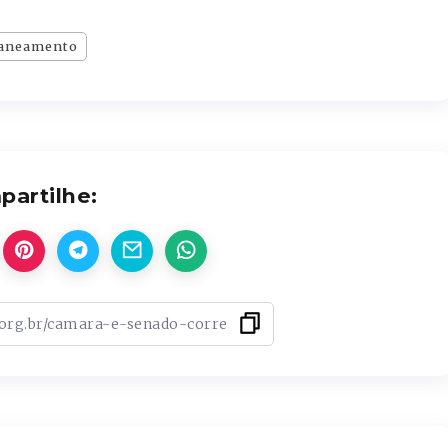
aneamento
artilhe: