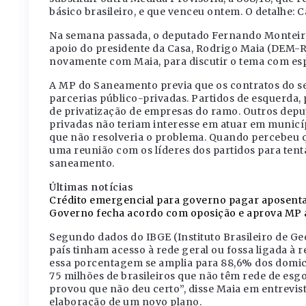
básico brasileiro, e que venceu ontem. O detalhe
Na semana passada, o deputado Fernando Monteiro
apoio do presidente da Casa, Rodrigo Maia (DEM-RJ)
novamente com Maia, para discutir o tema com espe
A MP do Saneamento previa que os contratos do set
parcerias público-privadas. Partidos de esquerda, 
de privatização de empresas do ramo. Outros dep
privadas não teriam interesse em atuar em munic
que não resolveria o problema. Quando percebeu qu
uma reunião com os líderes dos partidos para ten
saneamento.
Últimas notícias
Crédito emergencial para governo pagar aposentad
Governo fecha acordo com oposição e aprova MP 
Segundo dados do IBGE (Instituto Brasileiro de Geo
país tinham acesso à rede geral ou fossa ligada à
essa porcentagem se amplia para 88,6% dos domicíl
75 milhões de brasileiros que não têm rede de esg
provou que não deu certo”, disse Maia em entrevist
elaboração de um novo plano.