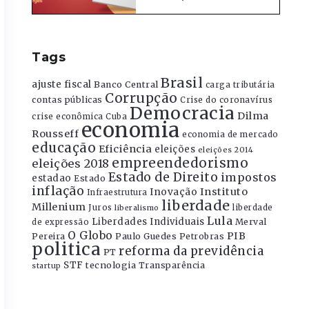
Tags
Brasil
ajuste fiscal
Banco Central
carga tributária
Corrupção
contas públicas
Crise do coronavírus
Democracia
Dilma
crise econômica
Cuba
economia
Rousseff
economia de mercado
educação
Eficiência
eleições
eleições 2014
empreendedorismo
eleições 2018
Estado de Direito
impostos
estadao
Estado
inflação
Instituto
Inovação
Infraestrutura
liberdade
Millenium
Juros
liberdade
liberalismo
Lula
Liberdades Individuais
Merval
de expressão
O Globo
PIB
Pereira
Paulo Guedes
Petrobras
politica
reforma da previdência
PT
STF
tecnologia
Transparência
startup