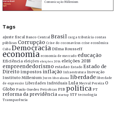
Comunicação Millenium
Tags
Brasil
ajuste fiscal
Banco Central
contas
carga tributária
Corrupção
públicas
Crise do coronavírus
crise econômica
Democracia
Dilma Rousseff
Cuba
economia
educação
economia de mercado
eleições 2018
Eficiência
eleições
eleições 2014
empreendedorismo
Estado de
estadao
Estado
Direito
inflação
impostos
Inovação
Infraestrutura
liberdade
Instituto Millenium
Juros
liberdade
liberalismo
Lula
O
Liberdades Individuais
Merval Pereira
de expressão
politica
Globo
PIB
Paulo Guedes
Petrobras
PT
reforma da previdência
STF
tecnologia
startup
Transparência