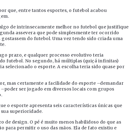
or que, entre tantos esportes, o futebol acabou
gem.
algo de intrinsecamente melhor no futebol que justifique
 segunda assevera que pode simplesmente ter ocorrido
s gostassem do futebol. Uma vez tendo sido criada uma
te.
ngo prazo, e qualquer processo evolutivo teria
 futebol. No segundo, há múltiplas (quiçá infinitas)
ria selecionado o esporte. A escolha teria sido quase por
or, mas certamente a facilidade do esporte –demandar
de –poder ser jogado em diversos locais com grupos
.
que o esporte apresenta seis características únicas que
 sua superioridade.
ro de design. O pé é muito menos habilidoso do que as
 para permitir o uso das mãos. Ela de fato existiu e