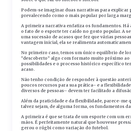
Podem-se imaginar duas narrativas para explicar p
prevalecendo como o mais popular por larga mar
A primeira narrativa enfatiza os fundamentos. Há 
o fato de o esporte ter caído no gosto popular. A
uma sucessão de acasos que fez que várias pessoa
vantagem inicial, ela se realimenta automaticamen
No primeiro caso, temos um único equilíbrio de lo
“descoberto” algo com formato muito próximo ao do
possibilidades e o processo histórico específico te
acaso.
Não tenho condição de responder à questão anteri
poucos recursos para sua prática– e a flexibilida
diversos de pessoas– devem ter facilitado a difusão
Além da praticidade e da flexibilidade, parece-me 
talvez sejam, de alguma forma, os fundamentos da
A primeira é que se trata de um esporte com um er
mãos. É perfeitamente natural que houvesse pressão
gerou o rúgbi como variação do futebol.