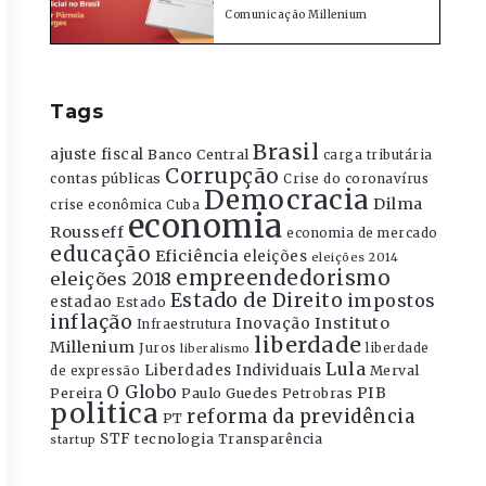
Comunicação Millenium
Tags
Brasil
ajuste fiscal
Banco Central
carga tributária
Corrupção
contas públicas
Crise do coronavírus
Democracia
Dilma
crise econômica
Cuba
economia
Rousseff
economia de mercado
educação
Eficiência
eleições
eleições 2014
empreendedorismo
eleições 2018
Estado de Direito
impostos
estadao
Estado
inflação
Instituto
Inovação
Infraestrutura
liberdade
Millenium
Juros
liberdade
liberalismo
Lula
Liberdades Individuais
Merval
de expressão
O Globo
PIB
Pereira
Paulo Guedes
Petrobras
politica
reforma da previdência
PT
STF
tecnologia
Transparência
startup