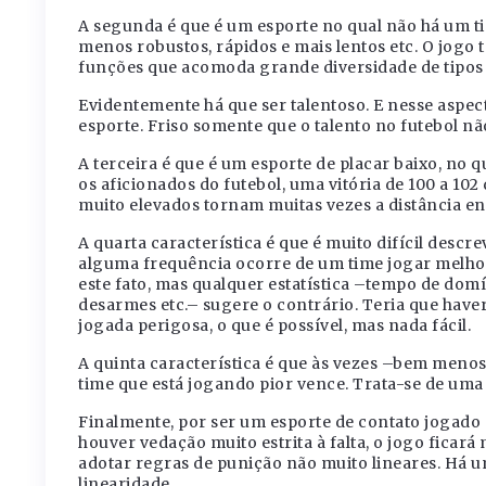
A segunda é que é um esporte no qual não há um tip
menos robustos, rápidos e mais lentos etc. O jogo
funções que acomoda grande diversidade de tipos 
Evidentemente há que ser talentoso. E nesse aspect
esporte. Friso somente que o talento no futebol não
A terceira é que é um esporte de placar baixo, no 
os aficionados do futebol, uma vitória de 100 a 10
muito elevados tornam muitas vezes a distância en
A quarta característica é que é muito difícil descr
alguma frequência ocorre de um time jogar melho
este fato, mas qualquer estatística –tempo de domí
desarmes etc.– sugere o contrário. Teria que have
jogada perigosa, o que é possível, mas nada fácil.
A quinta característica é que às vezes –bem meno
time que está jogando pior vence. Trata-se de uma
Finalmente, por ser um esporte de contato jogado c
houver vedação muito estrita à falta, o jogo ficará
adotar regras de punição não muito lineares. Há 
linearidade.