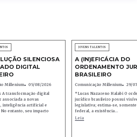
ENTOS
JOVENS TALENTOS
LUÇÃO SILENCIOSA
A (IN)EFICÁCIA DO
ADO DIGITAL
ORDENAMENTO JUR
EIRO
BRASILEIRO
o Millenium
05/08/2026
Comunicação Millenium
29/0
 A transformação digital
*Lucas Nazareno Halabi O or
r associada a novas
jurídico brasileiro possui visív
 inteligência artificial e
legislativa; estima-se, soment
 No entanto, seu impacto
federal, a existência...
Leia