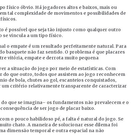
o físico óbvio. Há jogadores altos e baixos, mais ou
 tem tal complexidade de movimentos e possibilidades de
físicos.
o é possível que seja tão injusto como qualquer outro
 se vincula a um tipo físico.
qual o empate é um resultado perfeitamente natural. Para
2 do basquete não faz sentido. O problema é que placares
tre vitória, empate e derrota muito pequena
ever a situação do jogo por meio de estatísticas. Com
r do que outro, todos que assistem ao jogo reconhecem
nio de bola, chutes ao gol, escanteios conquistados,
r um critério relativamente transparente de caracterizar
s do que se imagina– os fundamentos não prevalecem e o
 consequência de ser jogo de placar baixo.
om o pouco habilidoso pé, a falta é natural do jogo. Se
 muito chato. A maneira de solucionar esse dilema foi
uma dimensão temporal e outra espacial na não