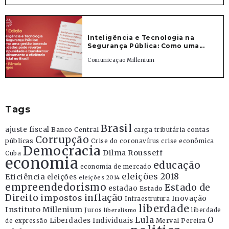
Inteligência e Tecnologia na
Segurança Pública: Como uma...
Comunicação Millenium
Tags
Brasil
ajuste fiscal
Banco Central
contas
carga tributária
Corrupção
públicas
Crise do coronavírus
crise econômica
Democracia
Dilma Rousseff
Cuba
economia
educação
economia de mercado
eleições 2018
Eficiência
eleições
eleições 2014
empreendedorismo
Estado de
estadao
Estado
Direito
inflação
impostos
Inovação
Infraestrutura
liberdade
Instituto Millenium
Juros
liberdade
liberalismo
Lula
O
Liberdades Individuais
Merval Pereira
de expressão