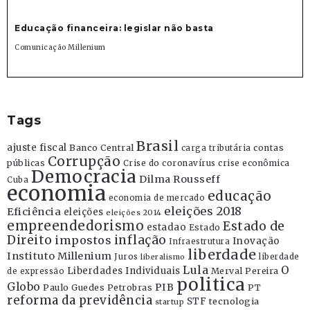
Educação financeira: legislar não basta
Comunicação Millenium
Tags
Brasil
ajuste fiscal
Banco Central
contas
carga tributária
Corrupção
públicas
Crise do coronavírus
crise econômica
Democracia
Dilma Rousseff
Cuba
economia
educação
economia de mercado
eleições 2018
Eficiência
eleições
eleições 2014
empreendedorismo
Estado de
estadao
Estado
Direito
inflação
impostos
Inovação
Infraestrutura
liberdade
Instituto Millenium
Juros
liberdade
liberalismo
Lula
O
Liberdades Individuais
Merval Pereira
de expressão
politica
Globo
PIB
Paulo Guedes
Petrobras
PT
reforma da previdência
STF
tecnologia
startup