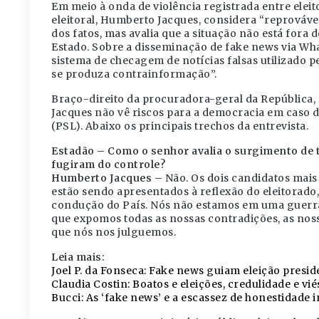
Em meio à onda de violência registrada entre elei
eleitoral, Humberto Jacques, considera “reprovávei
dos fatos, mas avalia que a situação não está fora
Estado. Sobre a disseminação de fake news via Wh
sistema de checagem de notícias falsas utilizado 
se produza contrainformação”.
Braço-direito da procuradora-geral da República, 
Jacques não vê riscos para a democracia em caso d
(PSL). Abaixo os principais trechos da entrevista.
Estadão – Como o senhor avalia o surgimento de ta
fugiram do controle?
Humberto Jacques –
Não. Os dois candidatos mais
estão sendo apresentados à reflexão do eleitorado, 
condução do País. Nós não estamos em uma guer
que expomos todas as nossas contradições, as noss
que nós nos julguemos.
Leia mais:
Joel P. da Fonseca: Fake news guiam eleição presid
Claudia Costin: Boatos e eleições, credulidade e v
Bucci: As ‘fake news’ e a escassez de honestidade i