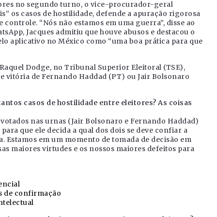
tores no segundo turno, o vice-procurador-geral
s” os casos de hostilidade, defende a apuração rigorosa
 de controle. “Nós não estamos em uma guerra”, disse ao
atsApp, Jacques admitiu que houve abusos e destacou o
pelo aplicativo no México como “uma boa prática para que
Raquel Dodge, no Tribunal Superior Eleitoral (TSE),
e vitória de Fernando Haddad (PT) ou Jair Bolsonaro
ntos casos de hostilidade entre eleitores? As coisas
 votados nas urnas (Jair Bolsonaro e Fernando Haddad)
para que ele decida a qual dos dois se deve confiar a
ra. Estamos em um momento de tomada de decisão em
as maiores virtudes e os nossos maiores defeitos para
encial
iés de confirmação
ntelectual