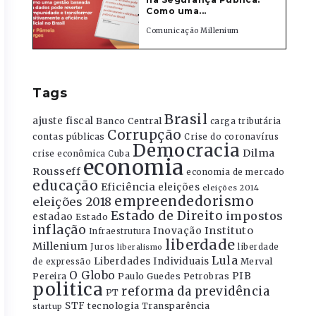
Como uma...
Comunicação Millenium
Tags
Brasil
ajuste fiscal
Banco Central
carga tributária
Corrupção
contas públicas
Crise do coronavírus
Democracia
Dilma
crise econômica
Cuba
economia
Rousseff
economia de mercado
educação
Eficiência
eleições
eleições 2014
empreendedorismo
eleições 2018
Estado de Direito
impostos
estadao
Estado
inflação
Instituto
Inovação
Infraestrutura
liberdade
Millenium
Juros
liberdade
liberalismo
Lula
Liberdades Individuais
Merval
de expressão
O Globo
PIB
Pereira
Paulo Guedes
Petrobras
politica
reforma da previdência
PT
STF
tecnologia
Transparência
startup