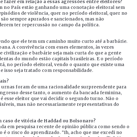
de fazer em relação a essas agressões entre eleitores?
m no País estão ganhando uma conotação eleitoral sem
isódios de violência, quer no período eleitoral, quer no
les são sempre apurados e sancionados, mas não
derem ter repercussão no campo da política.
bendo que ele tem um caminho muito curto até a barbárie.
bana. A convivência com esses elementos, às vezes
e civilização e barbárie seja mais curta do que a gente
entas do mundo estão capitais brasileiras. E o período
está, no período eleitoral, vendo o quanto que existe uma
ue isso seja tratado com responsabilidade.
ais?
as urnas foram de uma racionalidade surpreendente para
gresso desse tanto, o aumento da bancada feminina,
 esse eleitor que vai decidir o segundo turno. Não o
 visíveis, mas não necessariamente representativas do
 caso de vitória de Haddad ou Bolsonaro?
ada em pesquisa recente de opinião pública como sendo o
 é o risco do aprendizado. “Ih, acho que me excedi no