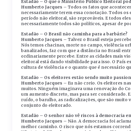
Estadão – O que o Ministério Público Eleitoral po
Humberto Jacques –
Todos os fatos que acontece
necessariamente terem essa conotação. Todos os ep
período não eleitoral, são reprováveis. E todos e
necessariamente todos são políticos, apesar de po
Estadão – O Brasil não caminha para a barbárie?
Humberto Jacques –
Talvez o Brasil esteja perce
Nós temos chacinas, morte no campo, violência ur
banalizados, faz com que a distância no Brasil entr
ordinariamente percebe. Entre as cidades mais viol
eleitoral está dando visibilidade para isso. O País 
cultura de violência e o quanto que é necessário q
Estadão – Os eleitores estão sendo muito passion
Humberto Jacques –
Eu não creio. Os eleitores n
muitos. Ninguém imaginava uma renovação do Con
um aumento discreto, mas para ser considerado. E é
ruído, o barulho, as radicalizações, que são muito
conjunto do eleitorado.
Estadão – O senhor não vê riscos à democracia em
Humberto Jacques –
Não. A democracia foi aclam
melhor caminho. O risco que nós estamos correndo