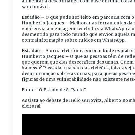
alimentar a desconfiança com base em uma coisa 
sancionável.
Estadão – O que pode ser feito em parceria com 
Humberto Jacques –
Melhorar as ferramentas da 
você envia a mensagem recebida via WhatsApp a u
desmentido para todo mundo que enviou aquela me
contrainformação sobre ruídos em WhatsApp.
Estadão – A urna eletrônica virou o bode expiatór
Humberto Jacques –
O que as pessoas têm de refle
que querem que elas desconfiem das urnas. Quem 
há nisso? Passada a paixão das eleições, talvez s
desinformação sobre as urnas, para que as pessoas
figuras de uma vulnerabilidade não existente ness
Fonte: “O Estado de S. Paulo”
Assista ao debate de Helio Gurovitz, Alberto Bom
eleitoral