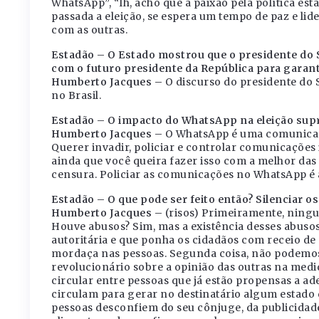
WhatsApp”, “Ih, acho que a paixão pela política es
passada a eleição, se espera um tempo de paz e l
com as outras.
Estadão – O Estado mostrou que o presidente do 
com o futuro presidente da República para garanti
Humberto Jacques –
O discurso do presidente do S
no Brasil.
Estadão – O impacto do WhatsApp na eleição sup
Humberto Jacques –
O WhatsApp é uma comunicaçã
Querer invadir, policiar e controlar comunicações
ainda que você queira fazer isso com a melhor das
censura. Policiar as comunicações no WhatsApp é 
Estadão – O que pode ser feito então? Silenciar os
Humberto Jacques –
(risos) Primeiramente, ningu
Houve abusos? Sim, mas a existência desses abuso
autoritária e que ponha os cidadãos com receio de
mordaça nas pessoas. Segunda coisa, não podemos
revolucionário sobre a opinião das outras na med
circular entre pessoas que já estão propensas a ade
circulam para gerar no destinatário algum estado d
pessoas desconfiem do seu cônjuge, da publicidade