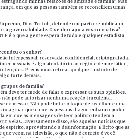
tá estragando minhas relações de amizade e família”. Mas
iderança, em que as pessoas também se reconciliem umas
Supremo, Dias Toffoli, defende um pacto republicano
r a governabilidade. O senhor apoia essa iniciativa?
TF é o que a gente espera de todo e qualquer estadista
reendeu o senhor?
o interpessoal, reservada, confidencial, criptografada.
 interpessoais é algo atentatório ao regime democrático,
 intenções. Precisamos refrear qualquer instinto de
algo forte demais.
 grupos de família?
ém deve ter medo de falar e expressar as suas opiniões.
s não pode autorizar nenhuma reação truculenta,
 se expressar. Não pode botar o toque de recolher e uma
 imaginar que o que as pessoas dizem tenham o poder
ida em que as mensagens de teor político tendem a
rir a elas. Diversamente disso, são aquelas notícias que
e espírito, aproveitando a desinformação. É licito que as
 que veem na televisão, o que não é correto é você