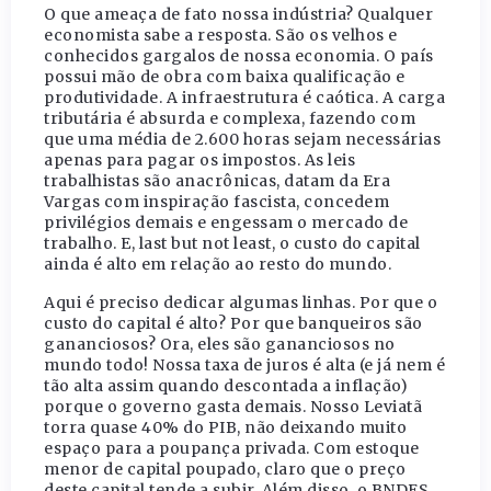
O que ameaça de fato nossa indústria? Qualquer
economista sabe a resposta. São os velhos e
conhecidos gargalos de nossa economia. O país
possui mão de obra com baixa qualificação e
produtividade. A infraestrutura é caótica. A carga
tributária é absurda e complexa, fazendo com
que uma média de 2.600 horas sejam necessárias
apenas para pagar os impostos. As leis
trabalhistas são anacrônicas, datam da Era
Vargas com inspiração fascista, concedem
privilégios demais e engessam o mercado de
trabalho. E, last but not least, o custo do capital
ainda é alto em relação ao resto do mundo.
Aqui é preciso dedicar algumas linhas. Por que o
custo do capital é alto? Por que banqueiros são
gananciosos? Ora, eles são gananciosos no
mundo todo! Nossa taxa de juros é alta (e já nem é
tão alta assim quando descontada a inflação)
porque o governo gasta demais. Nosso Leviatã
torra quase 40% do PIB, não deixando muito
espaço para a poupança privada. Com estoque
menor de capital poupado, claro que o preço
deste capital tende a subir. Além disso, o BNDES