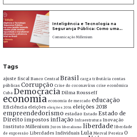
Inteligência e Tecnologia na
Segurança Pública: Como uma...
Comunicação Millenium
Tags
Brasil
ajuste fiscal
Banco Central
contas
carga tributária
Corrupção
públicas
Crise do coronavírus
crise econômica
Democracia
Dilma Rousseff
Cuba
economia
educação
economia de mercado
eleições 2018
Eficiência
eleições
eleições 2014
empreendedorismo
Estado de
estadao
Estado
Direito
inflação
impostos
Inovação
Infraestrutura
liberdade
Instituto Millenium
Juros
liberdade
liberalismo
Lula
O
Liberdades Individuais
Merval Pereira
de expressão