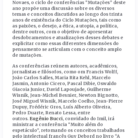
Novaes, o ciclo de conferências “Mutações” deste
ano propõe uma discussão sobre os diversos
temas e conceitos discutidos ao longo dos trinta
anos de existência do Ciclo Mutações, tais como
as paixões, o desejo, a ética, a utopia, a política,
dentre outros, com o objetivo de apresentar
desdobramentos e atualizações desses debates e
explicitar como essas diferentes dimensões do
pensamento se articulam com o conceito amplo
de mutações.
As conferências reúnem autores, acadêmicos,
jornalistas e filósofos, como om Francis Wolff,
João Carlos Salles, Maria Rita Kehl, Marcelo
Jasmin, Antonio Cicero, Pascal Dibie, Oswaldo
Giacoia Junior, David Lapoujade, Guilherme
Wisnik, Jean-Michel Besnier, Newton Bignotto,
José Miguel Wisnik, Marcelo Coelho, Jean-Pierre
Dupuy, Frédéric Gros, Luís Alberto Oliveira,
Pedro Duarte, Renato Lessa, entre
outros.
Eugênio Bucci
, convidado do Imil, irá
ministrar a conferência “Muito além do
espetáculo”, retomando os conceitos trabalhados
pelo intelectual francês Guy Debord no livro “A