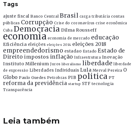
Tags
Brasil
ajuste fiscal
Banco Central
contas
carga tributária
Corrupção
públicas
Crise do coronavírus
crise econômica
Democracia
Dilma Rousseff
Cuba
economia
educação
economia de mercado
eleições 2018
Eficiência
eleições
eleições 2014
empreendedorismo
Estado de
estadao
Estado
Direito
inflação
impostos
Inovação
Infraestrutura
liberdade
Instituto Millenium
Juros
liberdade
liberalismo
Lula
O
Liberdades Individuais
Merval Pereira
de expressão
politica
Globo
PIB
Paulo Guedes
Petrobras
PT
reforma da previdência
STF
tecnologia
startup
Transparência
Leia também