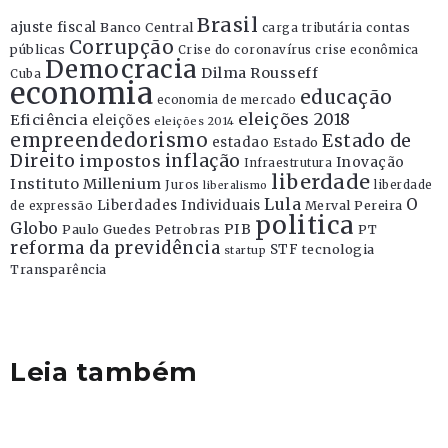
Brasil
ajuste fiscal
Banco Central
contas
carga tributária
Corrupção
públicas
Crise do coronavírus
crise econômica
Democracia
Dilma Rousseff
Cuba
economia
educação
economia de mercado
eleições 2018
Eficiência
eleições
eleições 2014
empreendedorismo
Estado de
estadao
Estado
Direito
inflação
impostos
Inovação
Infraestrutura
liberdade
Instituto Millenium
Juros
liberdade
liberalismo
Lula
O
Liberdades Individuais
Merval Pereira
de expressão
politica
Globo
PIB
Paulo Guedes
Petrobras
PT
reforma da previdência
STF
tecnologia
startup
Transparência
Leia também