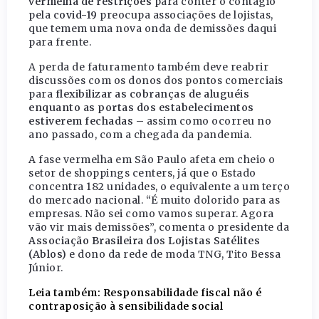
vermelha de restrições
para conter o contágio
pela
covid-19
preocupa associações de lojistas,
que temem uma nova onda de demissões daqui
para frente.
A perda de faturamento também deve reabrir
discussões com os donos dos pontos comerciais
para
flexibilizar as cobranças de aluguéis
enquanto as portas dos estabelecimentos
estiverem fechadas
– assim como ocorreu no
ano passado, com a chegada da pandemia.
A fase vermelha em São Paulo afeta em cheio o
setor de shoppings centers, já que o Estado
concentra 182 unidades, o equivalente a um terço
do mercado nacional. “É muito dolorido para as
empresas. Não sei como vamos superar. Agora
vão vir mais demissões”, comenta o presidente da
Associação Brasileira dos Lojistas Satélites
(Ablos)
e dono da rede de moda TNG, Tito Bessa
Júnior.
Leia também: Responsabilidade fiscal não é
contraposição à sensibilidade social