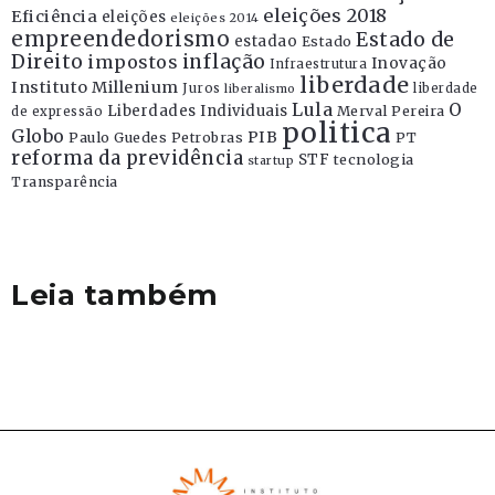
eleições 2018
Eficiência
eleições
eleições 2014
empreendedorismo
Estado de
estadao
Estado
Direito
inflação
impostos
Inovação
Infraestrutura
liberdade
Instituto Millenium
Juros
liberdade
liberalismo
Lula
O
Liberdades Individuais
Merval Pereira
de expressão
politica
Globo
PIB
Paulo Guedes
Petrobras
PT
reforma da previdência
STF
tecnologia
startup
Transparência
Leia também