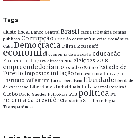
Tags
Brasil
ajuste fiscal
Banco Central
contas
carga tributária
Corrupção
públicas
Crise do coronavírus
crise econômica
Democracia
Dilma Rousseff
Cuba
economia
educação
economia de mercado
eleições 2018
Eficiência
eleições
eleições 2014
empreendedorismo
Estado de
estadao
Estado
Direito
inflação
impostos
Inovação
Infraestrutura
liberdade
Instituto Millenium
Juros
liberdade
liberalismo
Lula
O
Liberdades Individuais
Merval Pereira
de expressão
politica
Globo
PIB
Paulo Guedes
Petrobras
PT
reforma da previdência
STF
tecnologia
startup
Transparência