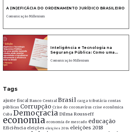
A (IN)EFICÁCIA DO ORDENAMENTO JURÍDICO BRASILEIRO
Comunicação Millenium
Inteligência e Tecnologia na
Segurança Pública: Como uma...
Comunicação Millenium
Tags
Brasil
ajuste fiscal
Banco Central
contas
carga tributária
Corrupção
públicas
Crise do coronavírus
crise econômica
Democracia
Dilma Rousseff
Cuba
economia
educação
economia de mercado
eleições 2018
Eficiência
eleições
eleições 2014