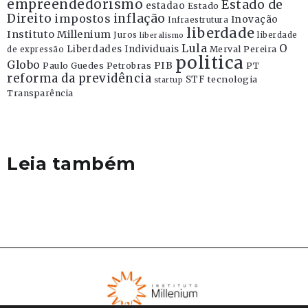
empreendedorismo
Estado de
estadao
Estado
Direito
inflação
impostos
Inovação
Infraestrutura
liberdade
Instituto Millenium
Juros
liberdade
liberalismo
Lula
O
Liberdades Individuais
Merval Pereira
de expressão
politica
Globo
PIB
Paulo Guedes
Petrobras
PT
reforma da previdência
STF
tecnologia
startup
Transparência
Leia também