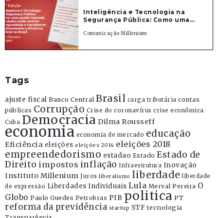
Inteligência e Tecnologia na
Segurança Pública: Como uma...
Comunicação Millenium
Tags
Brasil
ajuste fiscal
Banco Central
contas
carga tributária
Corrupção
públicas
Crise do coronavírus
crise econômica
Democracia
Dilma Rousseff
Cuba
economia
educação
economia de mercado
eleições 2018
Eficiência
eleições
eleições 2014
empreendedorismo
Estado de
estadao
Estado
Direito
inflação
impostos
Inovação
Infraestrutura
liberdade
Instituto Millenium
Juros
liberdade
liberalismo
Lula
O
Liberdades Individuais
Merval Pereira
de expressão
politica
Globo
PIB
Paulo Guedes
Petrobras
PT
reforma da previdência
STF
tecnologia
startup
Transparência