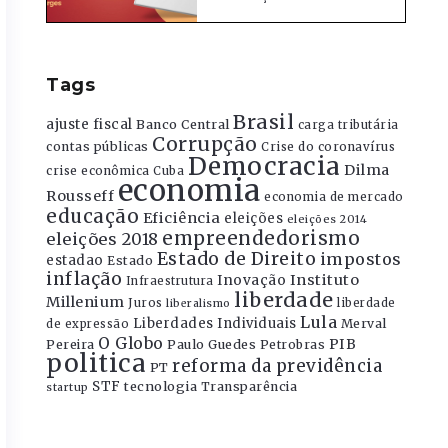
Tags
Brasil
ajuste fiscal
Banco Central
carga tributária
Corrupção
contas públicas
Crise do coronavírus
Democracia
Dilma
crise econômica
Cuba
economia
Rousseff
economia de mercado
educação
Eficiência
eleições
eleições 2014
empreendedorismo
eleições 2018
Estado de Direito
impostos
estadao
Estado
inflação
Instituto
Inovação
Infraestrutura
liberdade
Millenium
Juros
liberdade
liberalismo
Lula
Liberdades Individuais
Merval
de expressão
O Globo
PIB
Pereira
Paulo Guedes
Petrobras
politica
reforma da previdência
PT
STF
tecnologia
Transparência
startup