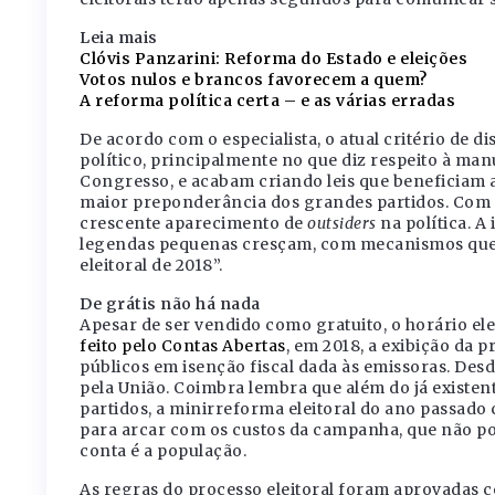
Leia mais
Clóvis Panzarini: Reforma do Estado e eleições
Votos nulos e brancos favorecem a quem?
A reforma política certa – e as várias erradas
De acordo com o especialista, o atual critério de 
político, principalmente no que diz respeito à ma
Congresso, e acabam criando leis que beneficiam a 
maior preponderância dos grandes partidos. Com 
crescente aparecimento de
outsiders
na política. A
legendas pequenas cresçam, com mecanismos que
eleitoral de 2018”.
De grátis não há nada
Apesar de ser vendido como gratuito, o horário elei
feito pelo Contas Abertas
, em 2018, a exibição da 
públicos em isenção fiscal dada às emissoras. Des
pela União. Coimbra lembra que além do já existen
partidos, a minirreforma eleitoral do ano passado 
para arcar com os custos da campanha, que não p
conta é a população.
As regras do processo eleitoral foram aprovadas 