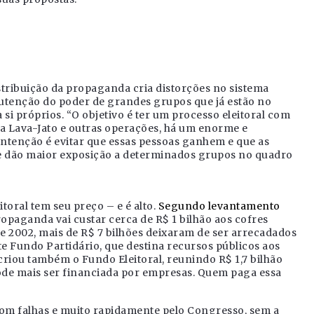
distribuição da propaganda cria distorções no sistema
nutenção do poder de grandes grupos que já estão no
si próprios. “O objetivo é ter um processo eleitoral com
a Lava-Jato e outras operações, há um enorme e
 intenção é evitar que essas pessoas ganhem e que as
 dão maior exposição a determinados grupos no quadro
toral tem seu preço – e é alto.
Segundo levantamento
propaganda vai custar cerca de R$ 1 bilhão aos cofres
de 2002, mais de R$ 7 bilhões deixaram de ser arrecadados
te Fundo Partidário, que destina recursos públicos aos
criou também o Fundo Eleitoral, reunindo R$ 1,7 bilhão
ode mais ser financiada por empresas. Quem paga essa
com falhas e muito rapidamente pelo Congresso, sem a