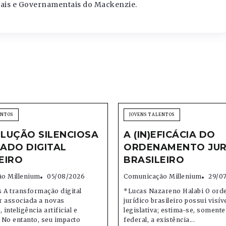
ais e Governamentais do Mackenzie.
ENTOS
JOVENS TALENTOS
LUÇÃO SILENCIOSA
A (IN)EFICÁCIA DO
ADO DIGITAL
ORDENAMENTO JUR
EIRO
BRASILEIRO
o Millenium
05/08/2026
Comunicação Millenium
29/0
 A transformação digital
*Lucas Nazareno Halabi O or
r associada a novas
jurídico brasileiro possui visív
 inteligência artificial e
legislativa; estima-se, soment
 No entanto, seu impacto
federal, a existência...