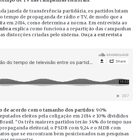
 tempo de TV das campanhas eleitorais.
a janela de transferência partidária, os partidos lutam
 do tempo de propaganda de rádio e TV, de modo que a
leita em 2014, como determina a norma. Em entrevista ao
imbra
explica como funciona a repartição das campanhas
as distorções criadas pelo sistema.
Ouça a entrevista
do de acordo com o tamanho dos partidos
: 90%
putados eleitos pela coligação em 2014 e 10% divididos
Brasil. “Os três maiores partidos terão 34% do tempo nas
e propaganda eleitoral; o PSDB com 9,24 e o MDB com
datos que se encontram bem posicionados nas pesquisas
suas propostas.