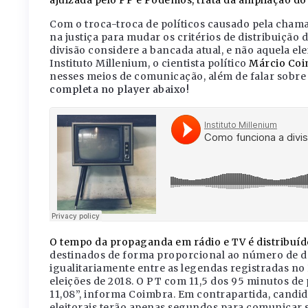
ajuizada pelo PP e Podemos, trata da ampliação do
Com o troca-troca de políticos causado pela chamad
na justiça para mudar os critérios de distribuição
divisão considere a bancada atual, e não aquela e
Instituto Millenium, o cientista político
Márcio Co
nesses meios de comunicação, além de falar sobre 
completa no player abaixo!
O tempo da propaganda em rádio e TV é distribuí
destinados de forma proporcional ao número de de
igualitariamente entre as legendas registradas no 
eleições de 2018. O PT com 11,5 dos 95 minutos d
11,08”, informa Coimbra. Em contrapartida, candi
eleitorais terão apenas segundos para comunicar 