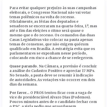
Para evitar qualquer prejuízo às suas campanhas
eleitorais, o Congresso Nacional não vai votar
temas polêmicos na volta do recesso.
Oficialmente, as férias dos deputados e
senadores se encerraram na quarta-feira, 1.º, mas
até o fim das eleições o ritmo será quase o
mesmo que o do recesso. Os comandos das duas
Casas Legislativas vão colocar na pauta apenas
temas de consenso, que não exigem quórum
qualificado em Brasília. A estratégia evita que os
parlamentares se exponham nesse período,
colocando em risco a chance de se reelegerem.
Quase parando.
Na Câmara, a previsão é concluir
a análise do Cadastro Positivo e apreciar 17 MPs.
No Senado, a pauta deve se resumir à indicação
de autoridades. As votações vão ocorrer em dois
dias da semana.
Por favor…
O PROS tentou ficar com a vaga de
vice do presidenciável Alvaro Dias (Podemos).
Poucos minutos antes de o candidato fechar com
o PSC, a sigla pediu que aguardassem.