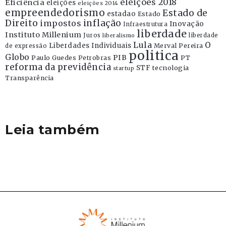
eleições 2018
Eficiência
eleições
eleições 2014
empreendedorismo
Estado de
estadao
Estado
Direito
inflação
impostos
Inovação
Infraestrutura
liberdade
Instituto Millenium
Juros
liberdade
liberalismo
Lula
O
Liberdades Individuais
Merval Pereira
de expressão
politica
Globo
PIB
Paulo Guedes
Petrobras
PT
reforma da previdência
STF
tecnologia
startup
Transparência
Leia também