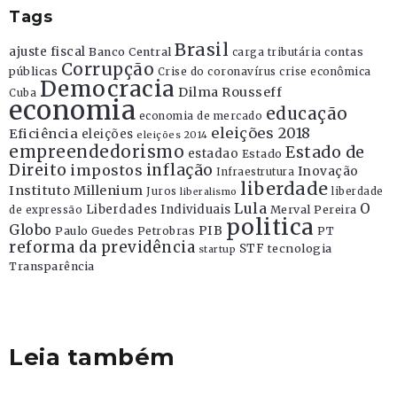
Tags
Brasil
ajuste fiscal
Banco Central
contas
carga tributária
Corrupção
públicas
Crise do coronavírus
crise econômica
Democracia
Dilma Rousseff
Cuba
economia
educação
economia de mercado
eleições 2018
Eficiência
eleições
eleições 2014
empreendedorismo
Estado de
estadao
Estado
Direito
inflação
impostos
Inovação
Infraestrutura
liberdade
Instituto Millenium
Juros
liberdade
liberalismo
Lula
O
Liberdades Individuais
Merval Pereira
de expressão
politica
Globo
PIB
Paulo Guedes
Petrobras
PT
reforma da previdência
STF
tecnologia
startup
Transparência
Leia também