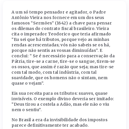
A um só tempo pensador e agitador, o Padre
Antônio Vieira nos fornece em um dos seus
famosos “Sermões” (1642) a chave para pensar
os dilemas do contrato fiscal brasileiro. Vieira
cita o imperador Teodorico que teria afirmado
“Eu sei que há tributos, porque vejo as minhas
rendas acrescentadas; vós não sabeis se os há,
porque não sentis as vossas diminuídas”. E
conclui: ” Se é necessário para a conservação da
Pátria, tire-se a carne, tire-se o sangue, tirem-se
os ossos, que assim é razão que seja; mas tire-se
com tal modo, com tal indústria, com tal
suavidade, que os homens não o sintam, nem
quase o vejam”.
Eis sua receita para os tributos: suaves, quase
invisíveis. O exemplo divino deveria ser imitado:
“Deus tirou a costela a Adão, mas ele não o viu
nem o sentiu”.
No Brasil a era da invisibilidade dos impostos
parece definitivamente ter acabado.