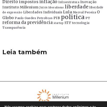
Direito
inflação
impostos
Inovação
Infraestrutura
liberdade
Instituto Millenium
Juros
liberdade
liberalismo
Lula
O
Liberdades Individuais
Merval Pereira
de expressão
politica
Globo
PIB
Paulo Guedes
Petrobras
PT
reforma da previdência
STF
tecnologia
startup
Transparência
Leia também
Nós usamos cookies para rastrear dados anônimos e te