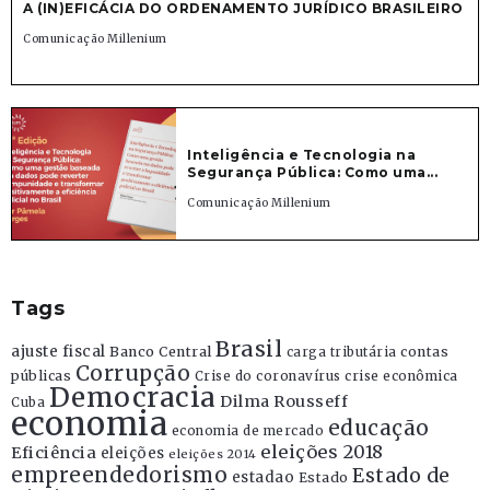
A (IN)EFICÁCIA DO ORDENAMENTO JURÍDICO BRASILEIRO
Comunicação Millenium
Inteligência e Tecnologia na
Segurança Pública: Como uma...
Comunicação Millenium
Tags
Brasil
ajuste fiscal
Banco Central
contas
carga tributária
Corrupção
públicas
Crise do coronavírus
crise econômica
Democracia
Dilma Rousseff
Cuba
economia
educação
economia de mercado
eleições 2018
Eficiência
eleições
eleições 2014
empreendedorismo
Estado de
estadao
Estado