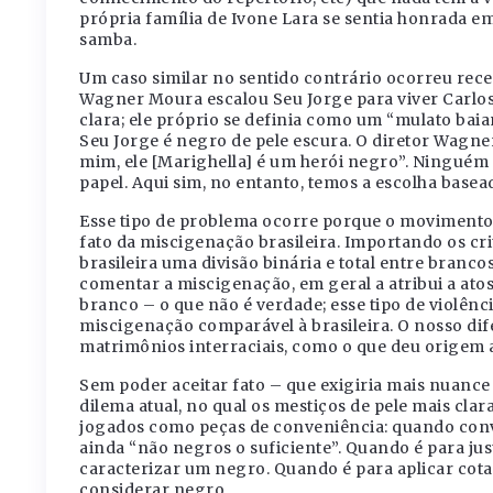
própria família de Ivone Lara se sentia honrada 
samba.
Um caso similar no sentido contrário ocorreu re
Wagner Moura escalou Seu Jorge para viver Carlos
clara; ele próprio se definia como um “mulato baia
Seu Jorge é negro de pele escura. O diretor Wagne
mim, ele [Marighella] é um herói negro”. Ninguém
papel. Aqui sim, no entanto, temos a escolha basead
Esse tipo de problema ocorre porque o movimento ne
fato da miscigenação brasileira. Importando os c
brasileira uma divisão binária e total entre branc
comentar a miscigenação, em geral a atribui a atos
branco – o que não é verdade; esse tipo de violên
miscigenação comparável à brasileira. O nosso dif
matrimônios interraciais, como o que deu origem 
Sem poder aceitar fato – que exigiria mais nuan
dilema atual, no qual os mestiços de pele mais cla
jogados como peças de conveniência: quando con
ainda “não negros o suficiente”. Quando é para jus
caracterizar um negro. Quando é para aplicar cotas
considerar negro.