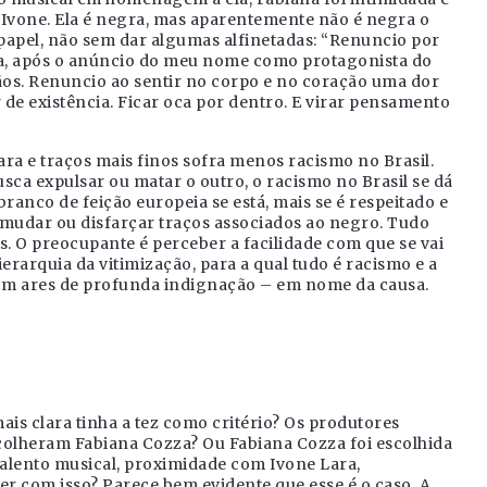
e Ivone. Ela é negra, mas aparentemente não é negra o
 papel, não sem dar algumas alfinetadas: “Renuncio por
a, após o anúncio do meu nome como protagonista do
ãos. Renuncio ao sentir no corpo e no coração uma dor
r de existência. Ficar oca por dentro. E virar pensamento
ra e traços mais finos sofra menos racismo no Brasil.
sca expulsar ou matar o outro, o racismo no Brasil se dá
ranco de feição europeia se está, mais se é respeitado e
m mudar ou disfarçar traços associados ao negro. Tudo
os. O preocupante é perceber a facilidade com que se vai
erarquia da vitimização, para a qual tudo é racismo e a
 com ares de profunda indignação – em nome da causa.
ais clara tinha a tez como critério? Os produtores
scolheram Fabiana Cozza? Ou Fabiana Cozza foi escolhida
talento musical, proximidade com Ivone Lara,
er com isso? Parece bem evidente que esse é o caso. A