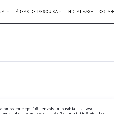
NAL
ÁREAS DE PESQUISA
INICIATIVAS
COLAB
o no recente episódio envolvendo Fabiana Cozza.
o musical em homenagem a ela, Fabiana foi intimidada e