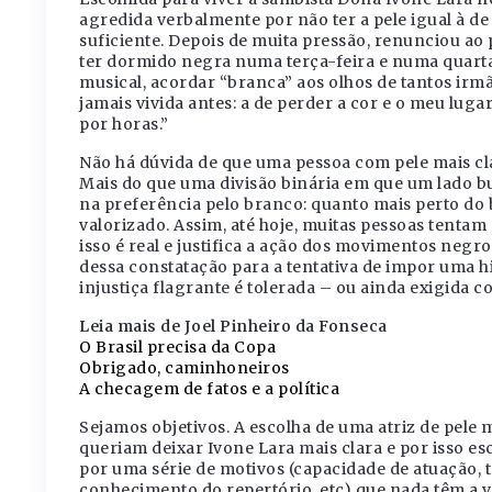
agredida verbalmente por não ter a pele igual à d
suficiente. Depois de muita pressão, renunciou ao
ter dormido negra numa terça-feira e numa quart
musical, acordar “branca” aos olhos de tantos irm
jamais vivida antes: a de perder a cor e o meu luga
por horas.”
Não há dúvida de que uma pessoa com pele mais cla
Mais do que uma divisão binária em que um lado bu
na preferência pelo branco: quanto mais perto do b
valorizado. Assim, até hoje, muitas pessoas tenta
isso é real e justifica a ação dos movimentos negr
dessa constatação para a tentativa de impor uma hi
injustiça flagrante é tolerada – ou ainda exigida
Leia mais de Joel Pinheiro da Fonseca
O Brasil precisa da Copa
Obrigado, caminhoneiros
A checagem de fatos e a política
Sejamos objetivos. A escolha de uma atriz de pele m
queriam deixar Ivone Lara mais clara e por isso e
por uma série de motivos (capacidade de atuação, 
conhecimento do repertório, etc) que nada têm a v