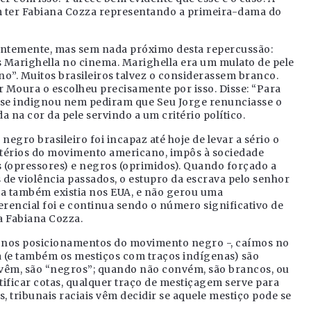
em ter Fabiana Cozza representando a primeira-dama do
centemente, mas sem nada próximo desta repercussão:
 Marighella no cinema. Marighella era um mulato de pele
no”. Muitos brasileiros talvez o considerassem branco.
r Moura o escolheu precisamente por isso. Disse: “Para
 se indignou nem pediram que Seu Jorge renunciasse o
a na cor da pele servindo a um critério político.
gro brasileiro foi incapaz até hoje de levar a sério o
ritérios do movimento americano, impôs à sociedade
os (opressores) e negros (oprimidos). Quando forçado a
 de violência passados, o estupro da escrava pelo senhor
cia também existia nos EUA, e não gerou uma
erencial foi e continua sendo o número significativo de
a Fabiana Cozza.
ce nos posicionamentos do movimento negro -, caímos no
ra (e também os mestiços com traços indígenas) são
vêm, são “negros”; quando não convém, são brancos, ou
tificar cotas, qualquer traço de mestiçagem serve para
, tribunais raciais vêm decidir se aquele mestiço pode se