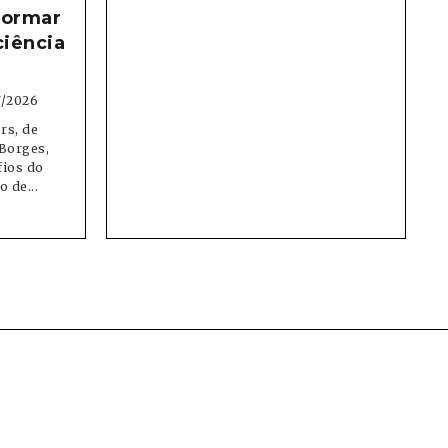
formar
ciência
7/2026
rs, de
Borges,
fios do
 de...