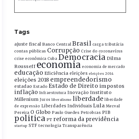
Tags
Brasil
ajuste fiscal
Banco Central
carga tributária
Corrupção
contas públicas
Crise do coronavírus
Democracia
Dilma
crise econômica
Cuba
economia
Rousseff
economia de mercado
educação
Eficiência
eleições
eleições 2014
empreendedorismo
eleições 2018
Estado de Direito
impostos
estadao
Estado
inflação
Instituto
Inovação
Infraestrutura
liberdade
Millenium
Juros
liberdade
liberalismo
Lula
Liberdades Individuais
Merval
de expressão
O Globo
PIB
Pereira
Paulo Guedes
Petrobras
politica
reforma da previdência
PT
STF
tecnologia
Transparência
startup