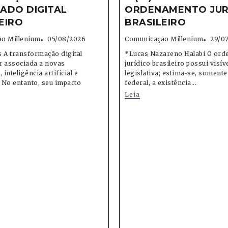
ADO DIGITAL
ORDENAMENTO JUR
EIRO
BRASILEIRO
o Millenium
05/08/2026
Comunicação Millenium
29/0
 A transformação digital
*Lucas Nazareno Halabi O or
r associada a novas
jurídico brasileiro possui visív
 inteligência artificial e
legislativa; estima-se, soment
 No entanto, seu impacto
federal, a existência...
Leia