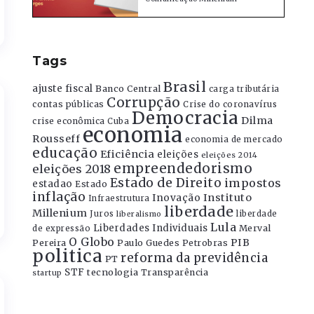
Tags
Brasil
ajuste fiscal
Banco Central
carga tributária
Corrupção
contas públicas
Crise do coronavírus
Democracia
Dilma
crise econômica
Cuba
economia
Rousseff
economia de mercado
educação
Eficiência
eleições
eleições 2014
empreendedorismo
eleições 2018
Estado de Direito
impostos
estadao
Estado
inflação
Instituto
Inovação
Infraestrutura
liberdade
Millenium
Juros
liberdade
liberalismo
Lula
Liberdades Individuais
Merval
de expressão
O Globo
PIB
Pereira
Paulo Guedes
Petrobras
politica
reforma da previdência
PT
STF
tecnologia
Transparência
startup