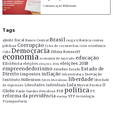
Comunicação Millenium
Tags
Brasil
ajuste fiscal
Banco Central
contas
carga tributária
Corrupção
públicas
Crise do coronavírus
crise econômica
Democracia
Dilma Rousseff
Cuba
economia
educação
economia de mercado
eleições 2018
Eficiência
eleições
eleições 2014
empreendedorismo
Estado de
estadao
Estado
Direito
inflação
impostos
Inovação
Infraestrutura
liberdade
Instituto Millenium
Juros
liberdade
liberalismo
Lula
O
Liberdades Individuais
Merval Pereira
de expressão
politica
Globo
PIB
Paulo Guedes
Petrobras
PT
reforma da previdência
STF
tecnologia
startup
Transparência