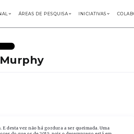
NAL
ÁREAS DE PESQUISA
INICIATIVAS
COLAB
ENTES
e Murphy
. E desta vez não há gordura a ser queimada. Uma
iores do que os de 2015, pois o desemprego está em