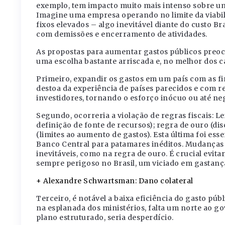
exemplo, tem impacto muito mais intenso sobre um
Imagine uma empresa operando no limite da viabi
fixos elevados – algo inevitável diante do custo Br
com demissões e encerramento de atividades.
As propostas para aumentar gastos públicos preocu
uma escolha bastante arriscada e, no melhor dos c
Primeiro, expandir os gastos em um país com as f
destoa da experiência de países parecidos e com r
investidores, tornando o esforço inócuo ou até ne
Segundo, ocorreria a violação de regras fiscais: L
definição de fonte de recursos); regra de ouro (di
(limites ao aumento de gastos). Esta última foi esse
Banco Central para patamares inéditos. Mudanças
inevitáveis, como na regra de ouro. É crucial evit
sempre perigoso no Brasil, um viciado em gastanç
+ Alexandre Schwartsman: Dano colateral
Terceiro, é notável a baixa eficiência do gasto pú
na esplanada dos ministérios, falta um norte ao 
plano estruturado, seria desperdício.