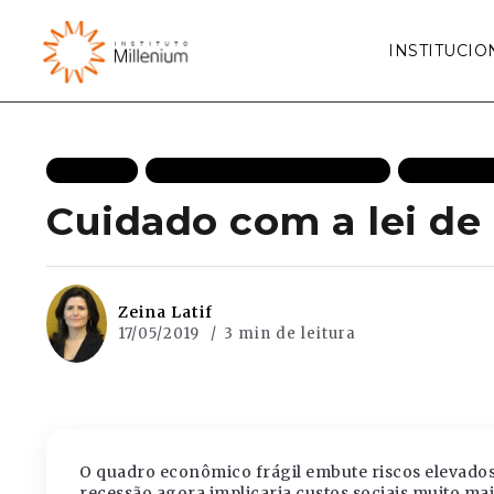
INSTITUCIO
ARTIGOS
CRESCIMENTO ECONÔMICO
MAIS REC
Cuidado com a lei d
Zeina Latif
17/05/2019
3 min de leitura
O quadro econômico frágil embute riscos elevados
recessão agora implicaria custos sociais muito ma