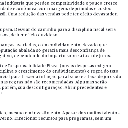
a indústria que perdeu competitividade e pouco cresce.
lidade econômica, com margens deprimidas e custos
asil. Uma redução das vendas pode ter efeito devastador,
pam. Desviar do caminho para a disciplina fiscal seria
asos, de benefício duvidoso.
inanças avariadas, com endividamento elevado que
eputação abalada só geraria mais desconfiança de
gativo, dependendo do impacto sobre a taxa de juros.
ei de Responsabilidade Fiscal (novas despesas exigem
sciplina o crescimento do endividamento) e regra do teto
ncial para trazer a inflação para baixo e a taxa de juros do
 nas regras não são recomendadas. Algumas serão
ar, porém, sua desconfiguração. Abrir precedentes é
a.
blico, mesmo em investimento. Apesar dos muitos talentos
governo. Direcionar recursos para programas, sem um