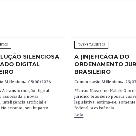
ENTOS
JOVENS TALENTOS
LUÇÃO SILENCIOSA
A (IN)EFICÁCIA DO
ADO DIGITAL
ORDENAMENTO JUR
EIRO
BRASILEIRO
o Millenium
05/08/2026
Comunicação Millenium
29/0
 A transformação digital
*Lucas Nazareno Halabi O or
r associada a novas
jurídico brasileiro possui visív
 inteligência artificial e
legislativa; estima-se, soment
 No entanto, seu impacto
federal, a existência...
Leia