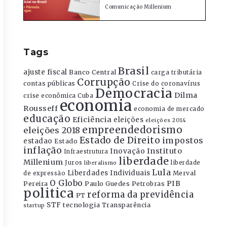
Comunicação Millenium
Tags
Brasil
ajuste fiscal
Banco Central
carga tributária
Corrupção
contas públicas
Crise do coronavírus
Democracia
Dilma
crise econômica
Cuba
economia
Rousseff
economia de mercado
educação
Eficiência
eleições
eleições 2014
empreendedorismo
eleições 2018
Estado de Direito
impostos
estadao
Estado
inflação
Instituto
Inovação
Infraestrutura
liberdade
Millenium
Juros
liberdade
liberalismo
Lula
Liberdades Individuais
Merval
de expressão
O Globo
PIB
Pereira
Paulo Guedes
Petrobras
politica
reforma da previdência
PT
STF
tecnologia
Transparência
startup