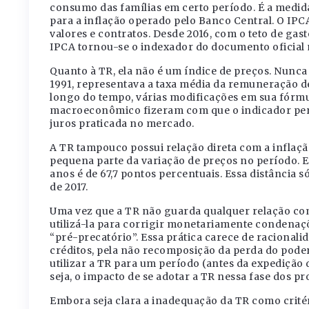
consumo das famílias em certo período. É a medida 
para a inflação operado pelo Banco Central. O IPC
valores e contratos. Desde 2016, com o teto de gas
IPCA tornou-se o indexador do documento oficial 
Quanto à TR, ela não é um índice de preços. Nunca
1991, representava a taxa média da remuneração de
longo do tempo, várias modificações em sua fórmu
macroeconômico fizeram com que o indicador perde
juros praticada no mercado.
A TR tampouco possui relação direta com a inflaç
pequena parte da variação de preços no período. E
anos é de 67,7 pontos percentuais. Essa distância
de 2017.
Uma vez que a TR não guarda qualquer relação co
utilizá-la para corrigir monetariamente condenaçõ
“pré-precatório”. Essa prática carece de racionali
créditos, pela não recomposição da perda do pode
utilizar a TR para um período (antes da expedição 
seja, o impacto de se adotar a TR nessa fase dos 
Embora seja clara a inadequação da TR como crité