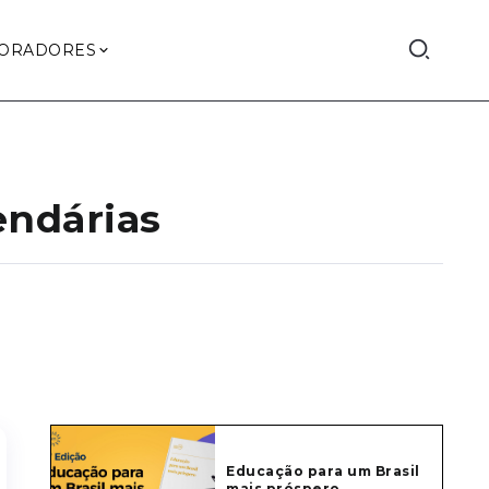
ORADORES
endárias
Educação para um Brasil
mais próspero