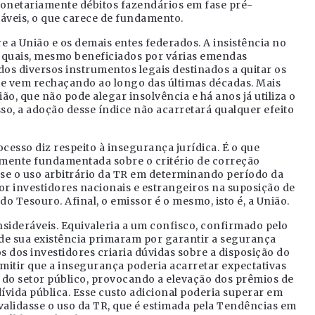
monetariamente débitos fazendários em fase pré-
áveis, o que carece de fundamento.
re a União e os demais entes federados. A insistência no
 quais, mesmo beneficiados por várias emendas
 dos diversos instrumentos legais destinados a quitar os
ue vem rechaçando ao longo das últimas décadas. Mais
ão, que não pode alegar insolvência e há anos já utiliza o
sso, a adoção desse índice não acarretará qualquer efeito
cesso diz respeito à insegurança jurídica. É o que
amente fundamentada sobre o critério de correção
-se o uso arbitrário da TR em determinando período da
or investidores nacionais e estrangeiros na suposição de
do Tesouro. Afinal, o emissor é o mesmo, isto é, a União.
sideráveis. Equivaleria a um confisco, confirmado pelo
 de sua existência primaram por garantir a segurança
os dos investidores criaria dúvidas sobre a disposição do
dmitir que a insegurança poderia acarretar expectativas
 do setor público, provocando a elevação dos prêmios de
ívida pública. Esse custo adicional poderia superar em
validasse o uso da TR, que é estimada pela Tendências em