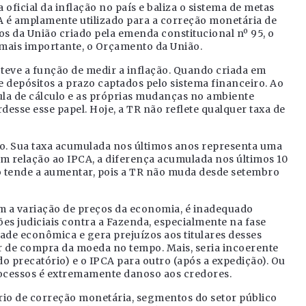
oficial da inflação no país e baliza o sistema de metas
A é amplamente utilizado para a correção monetária de
tos da União criado pela emenda constitucional nº 95, o
mais importante, o Orçamento da União.
 teve a função de medir a inflação. Quando criada em
 depósitos a prazo captados pelo sistema financeiro. Ao
la de cálculo e as próprias mudanças no ambiente
sse esse papel. Hoje, a TR não reflete qualquer taxa de
ão. Sua taxa acumulada nos últimos anos representa uma
m relação ao IPCA, a diferença acumulada nos últimos 10
 só tende a aumentar, pois a TR não muda desde setembro
m a variação de preços da economia, é inadequado
es judiciais contra a Fazenda, especialmente na fase
dade econômica e gera prejuízos aos titulares desses
r de compra da moeda no tempo. Mais, seria incoerente
do precatório) e o IPCA para outro (após a expedição). Ou
processos é extremamente danoso aos credores.
rio de correção monetária, segmentos do setor público