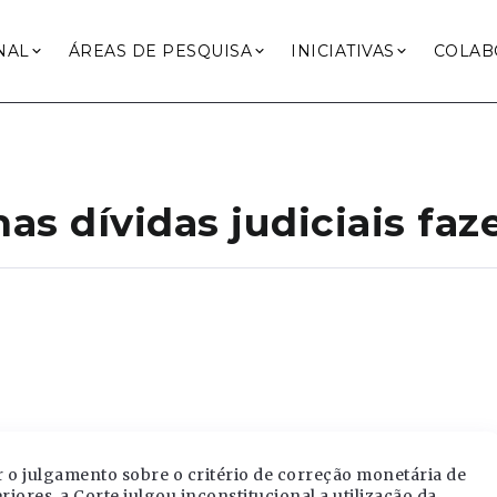
NAL
ÁREAS DE PESQUISA
INICIATIVAS
COLAB
as dívidas judiciais faz
 o julgamento sobre o critério de correção monetária de
riores, a Corte julgou inconstitucional a utilização da