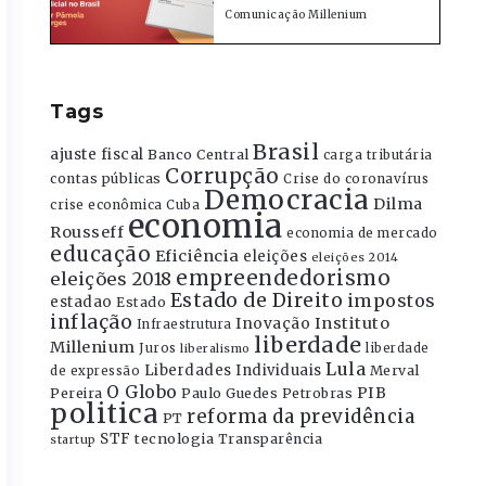
Comunicação Millenium
Tags
Brasil
ajuste fiscal
Banco Central
carga tributária
Corrupção
contas públicas
Crise do coronavírus
Democracia
Dilma
crise econômica
Cuba
economia
Rousseff
economia de mercado
educação
Eficiência
eleições
eleições 2014
empreendedorismo
eleições 2018
Estado de Direito
impostos
estadao
Estado
inflação
Instituto
Inovação
Infraestrutura
liberdade
Millenium
Juros
liberdade
liberalismo
Lula
Liberdades Individuais
Merval
de expressão
O Globo
PIB
Pereira
Paulo Guedes
Petrobras
politica
reforma da previdência
PT
STF
tecnologia
Transparência
startup