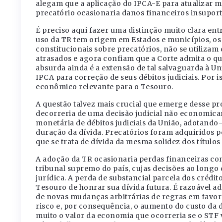
alegam que a aplicação do IPCA-E para atualizar 
precatório ocasionaria danos financeiros insuport
É preciso aqui fazer uma distinção muito clara ent
uso da TR tem origem em Estados e municípios, os
constitucionais sobre precatórios, não se utilizam
atrasados e agora confiam que a Corte admita o q
absurda ainda é a extensão de tal salvaguarda à Uni
IPCA para correção de seus débitos judiciais. Por i
econômico relevante para o Tesouro.
A questão talvez mais crucial que emerge desse pro
decorreria de uma decisão judicial não economic
monetária de débitos judiciais da União, adotando
duração da dívida. Precatórios foram adquiridos p
que se trata de dívida da mesma solidez dos títulos 
A adoção da TR ocasionaria perdas financeiras con
tribunal supremo do país, cujas decisões ao longo
jurídica. A perda de substancial parcela dos crédit
Tesouro de honrar sua dívida futura. É razoável a
de novas mudanças arbitrárias de regras em favor
risco e, por consequência, o aumento do custo da d
muito o valor da economia que ocorreria se o STF 