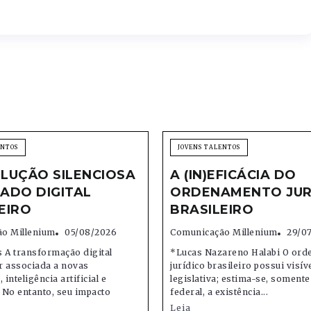
ENTOS
JOVENS TALENTOS
LUÇÃO SILENCIOSA
A (IN)EFICÁCIA DO
ADO DIGITAL
ORDENAMENTO JUR
EIRO
BRASILEIRO
o Millenium
05/08/2026
Comunicação Millenium
29/0
 A transformação digital
*Lucas Nazareno Halabi O or
r associada a novas
jurídico brasileiro possui visív
 inteligência artificial e
legislativa; estima-se, soment
 No entanto, seu impacto
federal, a existência...
Leia