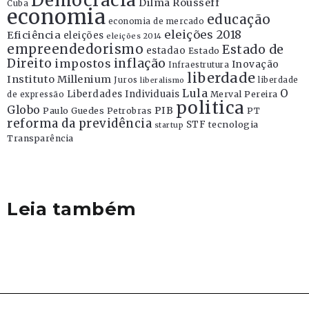
Democracia
Dilma Rousseff
Cuba
economia
educação
economia de mercado
eleições 2018
Eficiência
eleições
eleições 2014
empreendedorismo
Estado de
estadao
Estado
Direito
inflação
impostos
Inovação
Infraestrutura
liberdade
Instituto Millenium
Juros
liberdade
liberalismo
Lula
O
Liberdades Individuais
Merval Pereira
de expressão
politica
Globo
PIB
Paulo Guedes
Petrobras
PT
reforma da previdência
STF
tecnologia
startup
Transparência
Leia também