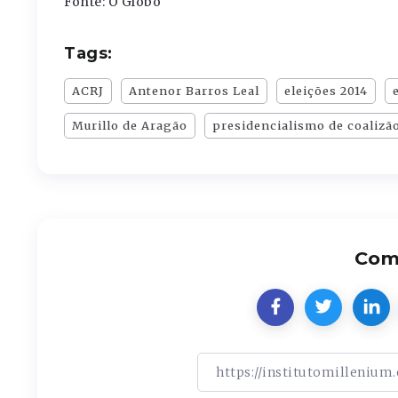
Fonte: O Globo
Tags:
ACRJ
Antenor Barros Leal
eleições 2014
Murillo de Aragão
presidencialismo de coalizã
Comp