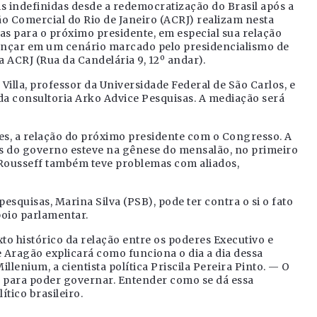
is indefinidas desde a redemocratização do Brasil após a
ção Comercial do Rio de Janeiro (ACRJ) realizam nesta
vas para o próximo presidente, em especial sua relação
nçar em um cenário marcado pelo presidencialismo de
da ACRJ (Rua da Candelária 9, 12º andar).
illa, professor da Universidade Federal de São Carlos, e
 da consultoria Arko Advice Pesquisas. A mediação será
ões, a relação do próximo presidente com o Congresso. A
s do governo esteve na gênese do mensalão, no primeiro
Rousseff também teve problemas com aliados,
esquisas, Marina Silva (PSB), pode ter contra o si o fato
oio parlamentar.
to histórico da relação entre os poderes Executivo e
e Aragão explicará como funciona o dia a dia dessa
llenium, a cientista política Priscila Pereira Pinto. — O
as para poder governar. Entender como se dá essa
tico brasileiro.