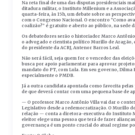
Na reta final de uma das disputas presidenciais ma
ditadura militar, o Instituto Millenium e a Associa
quarta-feira, às 15h, um debate sobre as perspecti
com o Congresso Nacional. O encontro “Como ava
coalizão?” é gratuito e aberto ao público, na sede 
Os debatedores serão o historiador Marco Antônio V
o advogado e cientista político Murillo de Aragão,
do presidente da ACRJ, Antenor Barros Leal.
Não será fácil, seja quem for o vencedor das eleiç
busca por apoio parlamentar para aprovar projeto
mandato do PT, com Lula. Em seu governo, Dilma 
especialmente o PMDB.
Já a outra candidata apontada como favorita pelas p
de que deverá contar com uma pequena base de ap
— O professor Marco Antônio Villa vai dar o contex
Legislativo desde a redemocratização. O Murillo d
relação — conta a diretora-executiva do Instituto Mi
eleitor elege uma pessoa que terá de fazer alianç
governança é um ponto crucial do atual regime polí