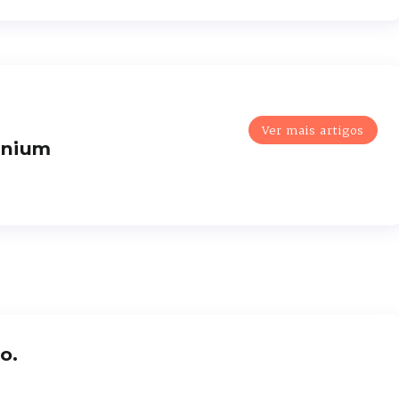
Ver mais artigos
enium
o.