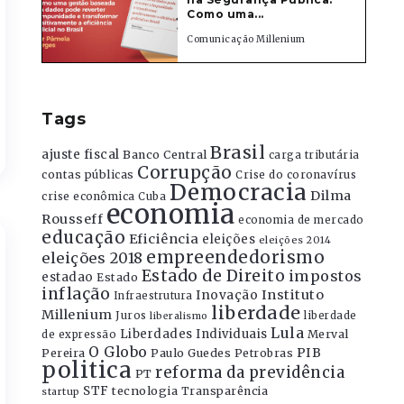
Como uma...
Comunicação Millenium
Tags
Brasil
ajuste fiscal
Banco Central
carga tributária
Corrupção
contas públicas
Crise do coronavírus
Democracia
Dilma
crise econômica
Cuba
economia
Rousseff
economia de mercado
educação
Eficiência
eleições
eleições 2014
empreendedorismo
eleições 2018
Estado de Direito
impostos
estadao
Estado
inflação
Instituto
Inovação
Infraestrutura
liberdade
Millenium
Juros
liberdade
liberalismo
Lula
Liberdades Individuais
Merval
de expressão
O Globo
PIB
Pereira
Paulo Guedes
Petrobras
politica
reforma da previdência
PT
STF
tecnologia
Transparência
startup