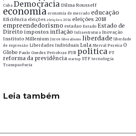
Democracia
Dilma Rousseff
Cuba
economia
educação
economia de mercado
eleições 2018
Eficiência
eleições
eleições 2014
empreendedorismo
Estado de
estadao
Estado
Direito
inflação
impostos
Inovação
Infraestrutura
liberdade
Instituto Millenium
Juros
liberdade
liberalismo
Lula
O
Liberdades Individuais
Merval Pereira
de expressão
politica
Globo
PIB
Paulo Guedes
Petrobras
PT
reforma da previdência
STF
tecnologia
startup
Transparência
Leia também