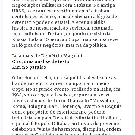
negociações militares com a Rússia. Na antiga
URSS, os grandes investimentos não tinham
sentido econômico, mas obedeciam à lógica de
ostentar o poderio estatal. A Arena Baltika
inspira-se nessa tradição soviética, retomada
pelo putinismo. De fato, do ponto de vista da
Rússia, toda a “Operação Copa” não se inscreve
na lógica dos negócios, mas na da política.
Leia mais de Demétrio Magnoli
Ciro, uma análise de texto
Kim no paraíso
O futebol entrelaçou-se à política desde que as
bandeiras entraram em campo, na primeira
Copa. No segundo evento, realizado na Itália, em
1934, sob o regime fascista, ergueram-se os
novos estádios de Turim (batizado “Mussolini”),
Roma, Bologna, Bari, Florença, Livorno e L’Aquila
com o propósito de exteriorizar o poderio
industrial do país. Depois da vitória final italiana,
o jornal Il Popolo D’Italia, porta-voz do governo,
celebrou a “visão de harmonia, disciplina, ordem
e coragem” refletida pela atuação da equipe