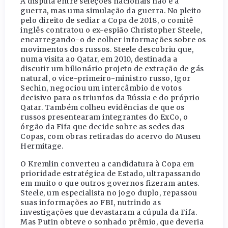
A disputa entre seleções nacionais não é a
guerra, mas uma simulação da guerra. No pleito
pelo direito de sediar a Copa de 2018, o comitê
inglês contratou o ex-espião Christopher Steele,
encarregando-o de colher informações sobre os
movimentos dos russos. Steele descobriu que,
numa visita ao Qatar, em 2010, destinada a
discutir um bilionário projeto de extração de gás
natural, o vice-primeiro-ministro russo, Igor
Sechin, negociou um intercâmbio de votos
decisivo para os triunfos da Rússia e do próprio
Qatar. Também colheu evidências de que os
russos presentearam integrantes do ExCo, o
órgão da Fifa que decide sobre as sedes das
Copas, com obras retiradas do acervo do Museu
Hermitage.
O Kremlin converteu a candidatura à Copa em
prioridade estratégica de Estado, ultrapassando
em muito o que outros governos fizeram antes.
Steele, um especialista no jogo duplo, repassou
suas informações ao FBI, nutrindo as
investigações que devastaram a cúpula da Fifa.
Mas Putin obteve o sonhado prêmio, que deveria