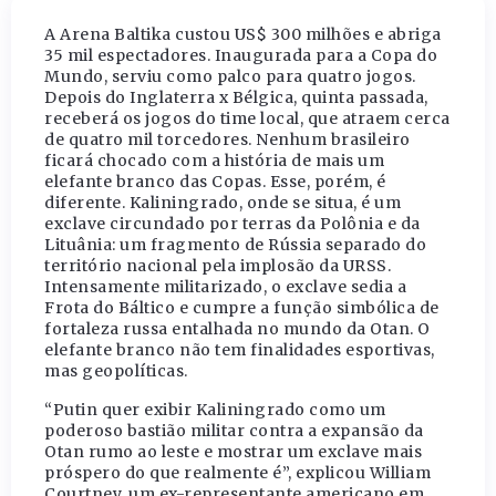
A Arena Baltika custou US$ 300 milhões e abriga
35 mil espectadores. Inaugurada para a Copa do
Mundo, serviu como palco para quatro jogos.
Depois do Inglaterra x Bélgica, quinta passada,
receberá os jogos do time local, que atraem cerca
de quatro mil torcedores. Nenhum brasileiro
ficará chocado com a história de mais um
elefante branco das Copas. Esse, porém, é
diferente. Kaliningrado, onde se situa, é um
exclave circundado por terras da Polônia e da
Lituânia: um fragmento de Rússia separado do
território nacional pela implosão da URSS.
Intensamente militarizado, o exclave sedia a
Frota do Báltico e cumpre a função simbólica de
fortaleza russa entalhada no mundo da Otan. O
elefante branco não tem finalidades esportivas,
mas geopolíticas.
“Putin quer exibir Kaliningrado como um
poderoso bastião militar contra a expansão da
Otan rumo ao leste e mostrar um exclave mais
próspero do que realmente é”, explicou William
Courtney, um ex-representante americano em