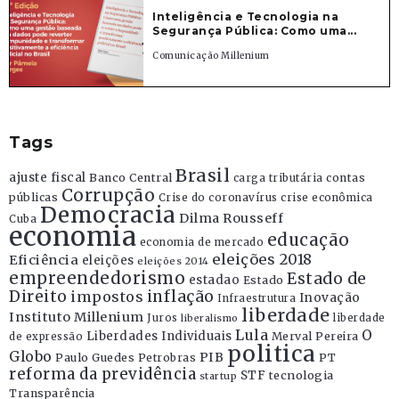
Inteligência e Tecnologia na
Segurança Pública: Como uma...
Comunicação Millenium
Tags
Brasil
ajuste fiscal
Banco Central
contas
carga tributária
Corrupção
públicas
Crise do coronavírus
crise econômica
Democracia
Dilma Rousseff
Cuba
economia
educação
economia de mercado
eleições 2018
Eficiência
eleições
eleições 2014
empreendedorismo
Estado de
estadao
Estado
Direito
inflação
impostos
Inovação
Infraestrutura
liberdade
Instituto Millenium
Juros
liberdade
liberalismo
Lula
O
Liberdades Individuais
Merval Pereira
de expressão
politica
Globo
PIB
Paulo Guedes
Petrobras
PT
reforma da previdência
STF
tecnologia
startup
Transparência