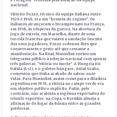
nacional.
Vittorio Pozzo, técnico da equipe italiana entre
1929 e 1948, era um “homem do regime”. Os
italianos alcançaram o bicampeonato na França,
em 1938, às vésperas da guerra. Na abertura do
jogo de estreia, em Marselha, diante de uma
torcida francesa que vaiava a saudação fascista
dos seus jogadores, Pozzo ordenou-lhes que
conservassem o gesto até que cessasse a
manifestação. Na final, Mussolini enviou um
telegrama público à seleção nacional com apenas
três palavras: “vitória ou morte”. A Hungria foi
batida (4×2), e o goleiro húngaro, Antal Szabo,
comentou que tinha acabado de salvar onze
vidas. Para Mussolini, assim como para a ditadura
argentina em 1978, a vitória no campo verde era
um objetivo político explícito. Putin, pelo
contrário, não acalenta a ingênua expectativa do
triunfo esportivo: na Copa, o Kremlin almeja a
afirmação do lugar da Rússia entre as grandes
potências.