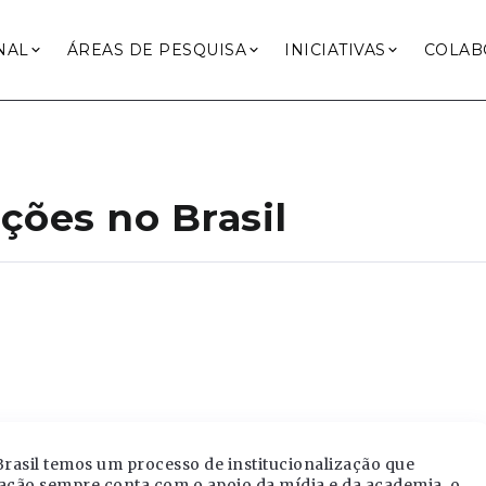
NAL
ÁREAS DE PESQUISA
INICIATIVAS
COLAB
ções no Brasil
rasil temos um processo de institucionalização que
zação sempre conta com o apoio da mídia e da academia, o