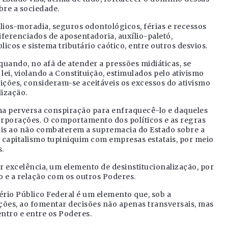
bre a sociedade.
lios-moradia, seguros odontológicos, férias e recessos
ferenciados de aposentadoria, auxílio-paletó,
icos e sistema tributário caótico, entre outros desvios.
uando, no afã de atender a pressões midiáticas, se
lei, violando a Constituição, estimulados pelo ativismo
uições, consideram-se aceitáveis os excessos do ativismo
lização.
uma perversa conspiração para enfraquecê-lo e daqueles
orporações. O comportamento dos políticos e as regras
ais ao não combaterem a supremacia do Estado sobre a
 capitalismo tupiniquim com empresas estatais, por meio
.
r excelência, um elemento de desinstitucionalização, por
 e a relação com os outros Poderes.
rio Público Federal é um elemento que, sob a
ições, ao fomentar decisões não apenas transversais, mas
ntro e entre os Poderes.