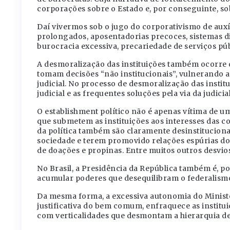
corporações sobre o Estado e, por conseguinte, so
Daí vivermos sob o jugo do corporativismo de auxí
prolongados, aposentadorias precoces, sistemas di
burocracia excessiva, precariedade de serviços públ
A desmoralização das instituições também ocorre q
tomam decisões “não institucionais”, vulnerando a 
judicial. No processo de desmoralização das instit
judicial e as frequentes soluções pela via da judicia
O establishment político não é apenas vítima de 
que submetem as instituições aos interesses das c
da política também são claramente desinstitucion
sociedade e terem promovido relações espúrias do
de doações e propinas. Entre muitos outros desvios
No Brasil, a Presidência da República também é, po
acumular poderes que desequilibram o federalismo
Da mesma forma, a excessiva autonomia do Ministé
justificativa do bem comum, enfraquece as institu
com verticalidades que desmontam a hierarquia de