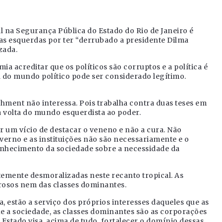
l na Segurança Pública do Estado do Rio de Janeiro é
s esquerdas por ter “derrubado a presidente Dilma
zada.
a acreditar que os políticos são corruptos e a política é
 do mundo político pode ser considerado legítimo.
ishment não interessa. Pois trabalha contra duas teses em
 a volta do mundo esquerdista ao poder.
r um vício de destacar o veneno e não a cura. Não
verno e as instituições não são necessariamente e o
onhecimento da sociedade sobre a necessidade da
ntemente desmoralizadas neste recanto tropical. As
erosos nem das classes dominantes.
, estão a serviço dos próprios interesses daqueles que as
e a sociedade, as classes dominantes são as corporações
 Estado visa, acima de tudo, fortalecer o domínio dessas