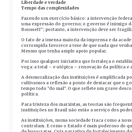
Liberdade e verdade
Tempo das complexidades
Fazendo um exercício básico: a intervenção federa
uma expressão do governo; o governo é inimigo da
Rousseff”; portanto, a intervenção deve ser fragili
O fato de a imensa maioria da imprensa e da academi
corrompida favorece a tese de que nada que venha
Mesmo que tenha amplo apoio popular.
Por isso qualquer iniciativa que fortaleça o establ
voga: a total – e utópica – renovação da política e
A desmoralização das instituições é amplificada po
cultivamos a reflexão a ponto de destacar que o go
tempo todo “do mal”. O que reflete um grave desc
política.
Para tristeza dos marxistas, as teorias são freque
instituições no Brasil não estão a serviço dos pod
As instituições, numa sociedade fraca como a nossa
controlam. E como o Estado é mais poderoso do qu
de burocratas. Cuja narrativa de fortalecimento do