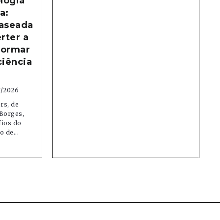
logia
a:
aseada
rter a
formar
ciência
7/2026
rs, de
Borges,
fios do
 de...