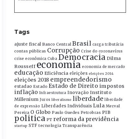
Tags
Brasil
ajuste fiscal
Banco Central
carga tributária
Corrupção
contas públicas
Crise do coronavírus
Democracia
Dilma
crise econômica
Cuba
economia
Rousseff
economia de mercado
educação
Eficiência
eleições
eleições 2014
empreendedorismo
eleições 2018
Estado de Direito
impostos
estadao
Estado
inflação
Instituto
Inovação
Infraestrutura
liberdade
Millenium
Juros
liberdade
liberalismo
Lula
Liberdades Individuais
Merval
de expressão
O Globo
PIB
Pereira
Paulo Guedes
Petrobras
politica
reforma da previdência
PT
STF
tecnologia
Transparência
startup