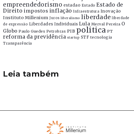
empreendedorismo
Estado de
estadao
Estado
Direito
inflação
impostos
Inovação
Infraestrutura
liberdade
Instituto Millenium
Juros
liberdade
liberalismo
Lula
O
Liberdades Individuais
Merval Pereira
de expressão
politica
Globo
PIB
Paulo Guedes
Petrobras
PT
reforma da previdência
STF
tecnologia
startup
Transparência
Leia também