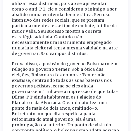
utilizar essa distinção, pois ao se apresentar
como o anti-PT, ele o considerou o inimigo a ser
abatido numa contenda democrática. Seu uso
intensivo das redes sociais, que se prestam
particularmente a esse tipo de embate, foi-lhe da
maior valia. Seu sucesso mostra a correta
estratégia adotada. Contudo não
necessariamente um instrumento empregado
numa luta eleitoral tem a mesma validade na arte
de governar. São campos distintos.
Prova disso, a posição do governo Bolsonaro em
relação ao governo Temer. Sob a ótica das
eleições, Bolsonaro fez como se Temer não
existisse, centrando todas as suas baterias nos
governos petistas, como se eles ainda
governassem. Tinha-se a impressão de que Lula-
Dilma-PT ainda habitavam os Palácios do
Planalto e da Alvorada. O candidato fez uma
ponte de mais de dois anos, omitindo-o.
Entretanto, no que diz respeito à pauta
reformista do atual governo, ela é uma
prolongação da anterior. Do ponto de vista do
confronto político, o bolsonarismo adota posição