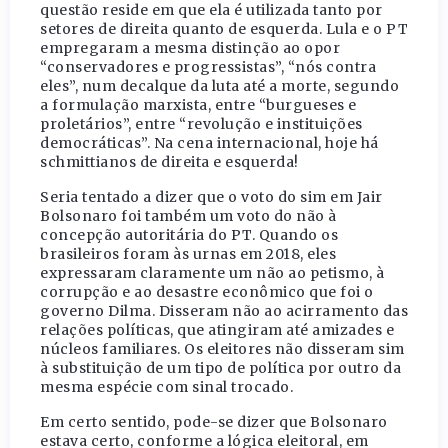
questão reside em que ela é utilizada tanto por
setores de direita quanto de esquerda. Lula e o PT
empregaram a mesma distinção ao opor
“conservadores e progressistas”, “nós contra
eles”, num decalque da luta até a morte, segundo
a formulação marxista, entre “burgueses e
proletários”, entre “revolução e instituições
democráticas”. Na cena internacional, hoje há
schmittianos de direita e esquerda!
Seria tentado a dizer que o voto do sim em Jair
Bolsonaro foi também um voto do não à
concepção autoritária do PT. Quando os
brasileiros foram às urnas em 2018, eles
expressaram claramente um não ao petismo, à
corrupção e ao desastre econômico que foi o
governo Dilma. Disseram não ao acirramento das
relações políticas, que atingiram até amizades e
núcleos familiares. Os eleitores não disseram sim
à substituição de um tipo de política por outro da
mesma espécie com sinal trocado.
Em certo sentido, pode-se dizer que Bolsonaro
estava certo, conforme a lógica eleitoral, em