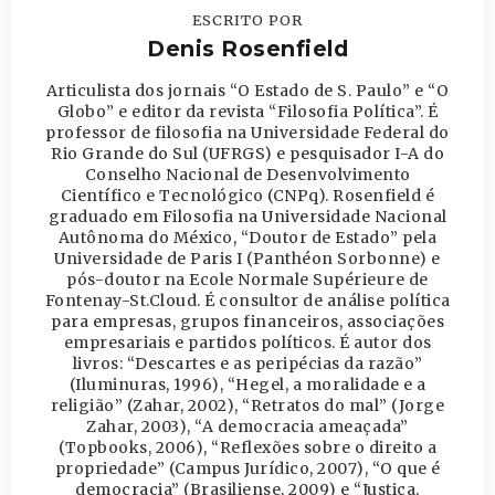
ESCRITO POR
Denis Rosenfield
Articulista dos jornais “O Estado de S. Paulo” e “O
Globo” e editor da revista “Filosofia Política”. É
professor de filosofia na Universidade Federal do
Rio Grande do Sul (UFRGS) e pesquisador I-A do
Conselho Nacional de Desenvolvimento
Científico e Tecnológico (CNPq). Rosenfield é
graduado em Filosofia na Universidade Nacional
Autônoma do México, “Doutor de Estado” pela
Universidade de Paris I (Panthéon Sorbonne) e
pós-doutor na Ecole Normale Supérieure de
Fontenay-St.Cloud. É consultor de análise política
para empresas, grupos financeiros, associações
empresariais e partidos políticos. É autor dos
livros: “Descartes e as peripécias da razão”
(Iluminuras, 1996), “Hegel, a moralidade e a
religião” (Zahar, 2002), “Retratos do mal” (Jorge
Zahar, 2003), “A democracia ameaçada”
(Topbooks, 2006), “Reflexões sobre o direito a
propriedade” (Campus Jurídico, 2007), “O que é
democracia” (Brasiliense, 2009) e “Justiça,