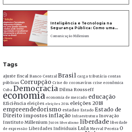
Inteligência e Tecnologia na
Segurança Pública: Como uma...
Comunicação Millenium
Tags
Brasil
ajuste fiscal
Banco Central
contas
carga tributária
Corrupção
públicas
Crise do coronavírus
crise econômica
Democracia
Dilma Rousseff
Cuba
economia
educação
economia de mercado
eleições 2018
Eficiência
eleições
eleições 2014
empreendedorismo
Estado de
estadao
Estado
Direito
inflação
impostos
Inovação
Infraestrutura
liberdade
Instituto Millenium
Juros
liberdade
liberalismo
Lula
O
Liberdades Individuais
Merval Pereira
de expressão