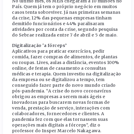
No último mês, os MEIs chegaram a 10 milhões no
País. Quem já tem o próprio negócio em muitos
casos tenta sobreviver. Já nas primeiras semanas
da crise, 12% das pequenas empresas tinham
demitido funcionários e 44% paralisaram
atividades por conta da crise, segundo pesquisa
do Sebrae realizada entre 7 de abril e 5 de maio.
Digitalização ‘a fórceps’
Aplicativos para praticar exercícios, pedir
comida, fazer compras de alimentos, de plantas
ou roupas. Lives, aulas a distância, eventos 100%
online, de festas de casamento a consultas
médicas e terapia. Quem investiu na digitalização
da empresa ou se digitalizou a tempo, tem
conseguido fazer parte do novo mundo criado
pós-pandemia. “A crise do novo coronavírus
obrigou as empresas a serem mais ágeis e
inovadoras para buscarem novas formas de
venda, prestação de serviço, interações com
colaboradores, fornecedores e clientes. A
pandemia fez com que elas tornassem suas
operações mais digitais a fórceps”, diz o
professor do Insper Marcelo Nakagawa.