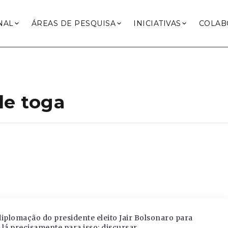
NAL
ÁREAS DE PESQUISA
INICIATIVAS
COLAB
de toga
iplomação do presidente eleito Jair Bolsonaro para
lá precisamente para isso: discursar.