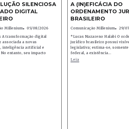
LUÇÃO SILENCIOSA
A (IN)EFICÁCIA DO
ADO DIGITAL
ORDENAMENTO JUR
EIRO
BRASILEIRO
o Millenium
05/08/2026
Comunicação Millenium
29/0
 A transformação digital
*Lucas Nazareno Halabi O or
r associada a novas
jurídico brasileiro possui visív
 inteligência artificial e
legislativa; estima-se, soment
 No entanto, seu impacto
federal, a existência...
Leia