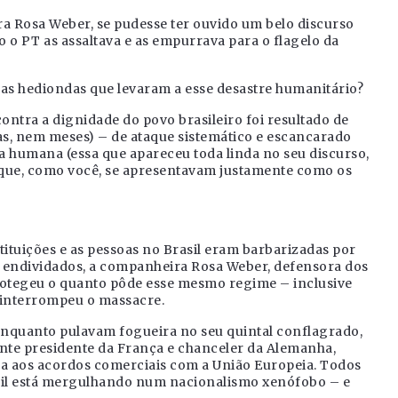
ra Rosa Weber, se pudesse ter ouvido um belo discurso
o PT as assaltava e as empurrava para o flagelo da
cas hediondas que levaram a esse desastre humanitário?
ontra a dignidade do povo brasileiro foi resultado de
s, nem meses) – de ataque sistemático e escancarado
a humana (essa que apareceu toda linda no seu discurso,
s que, como você, se apresentavam justamente como os
tituições e as pessoas no Brasil eram barbarizadas por
 endividados, a companheira Rosa Weber, defensora dos
rotegeu o quanto pôde esse mesmo regime – inclusive
 interrompeu o massacre.
, enquanto pulavam fogueira no seu quintal conflagrado,
te presidente da França e chanceler da Alemanha,
ça aos acordos comerciais com a União Europeia. Todos
asil está mergulhando num nacionalismo xenófobo – e