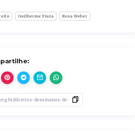
reito
Guilherme Fiuza
Rosa Weber
artilhe: