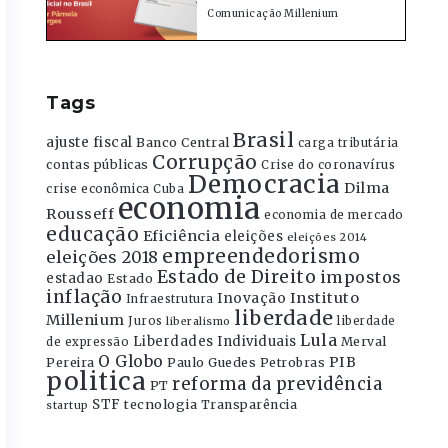
Comunicação Millenium
Tags
Brasil
ajuste fiscal
Banco Central
carga tributária
Corrupção
contas públicas
Crise do coronavírus
Democracia
Dilma
crise econômica
Cuba
economia
Rousseff
economia de mercado
educação
Eficiência
eleições
eleições 2014
empreendedorismo
eleições 2018
Estado de Direito
impostos
estadao
Estado
inflação
Instituto
Inovação
Infraestrutura
liberdade
Millenium
Juros
liberdade
liberalismo
Lula
Liberdades Individuais
Merval
de expressão
O Globo
PIB
Pereira
Paulo Guedes
Petrobras
politica
reforma da previdência
PT
STF
tecnologia
Transparência
startup