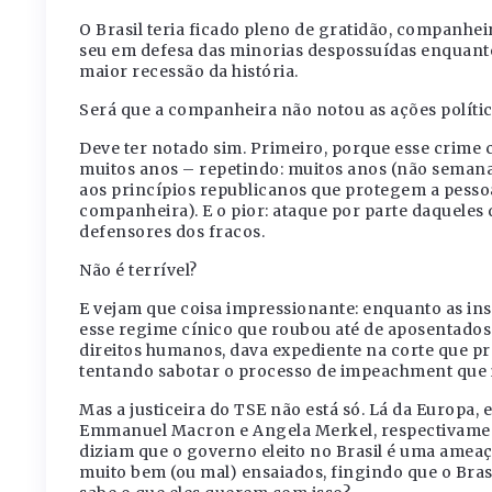
O Brasil teria ficado pleno de gratidão, companhei
seu em defesa das minorias despossuídas enquanto 
maior recessão da história.
Será que a companheira não notou as ações políti
Deve ter notado sim. Primeiro, porque esse crime c
muitos anos – repetindo: muitos anos (não semana
aos princípios republicanos que protegem a pesso
companheira). E o pior: ataque por parte daquele
defensores dos fracos.
Não é terrível?
E vejam que coisa impressionante: enquanto as ins
esse regime cínico que roubou até de aposentados
direitos humanos, dava expediente na corte que p
tentando sabotar o processo de impeachment que
Mas a justiceira do TSE não está só. Lá da Europa
Emmanuel Macron e Angela Merkel, respectivamen
diziam que o governo eleito no Brasil é uma amea
muito bem (ou mal) ensaiados, fingindo que o Br