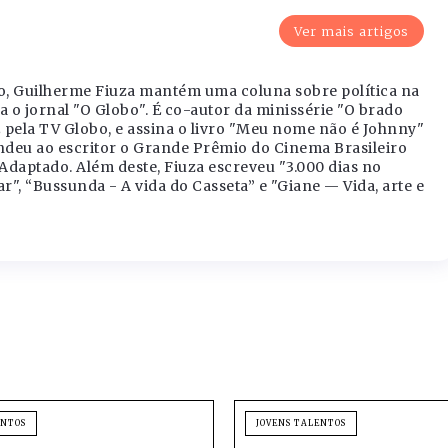
Ver mais artigos
eiro, Guilherme Fiuza mantém uma coluna sobre política na
a o jornal "O Globo". É co-autor da minissérie "O brado
 pela TV Globo, e assina o livro "Meu nome não é Johnny"
ndeu ao escritor o Grande Prêmio do Cinema Brasileiro
Adaptado. Além deste, Fiuza escreveu "3.000 dias no
", “Bussunda - A vida do Casseta” e "Giane — Vida, arte e
ENTOS
JOVENS TALENTOS