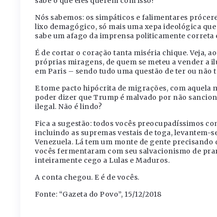
sabe o que eles querem com isso?
Nós sabemos: os simpáticos e falimentares próce
lixo demagógico, só mais uma xepa ideológica que
sabe um afago da imprensa politicamente correta 
É de cortar o coração tanta miséria chique. Veja, a
próprias miragens, de quem se meteu a vender a il
em Paris – sendo tudo uma questão de ter ou não t
E tome pacto hipócrita de migrações, com aquela 
poder dizer que Trump é malvado por não sancion
ilegal. Não é lindo?
Fica a sugestão: todos vocês preocupadíssimos com
incluindo as supremas vestais de toga, levantem-s
Venezuela. Lá tem um monte de gente precisando d
vocês fermentaram com seu salvacionismo de pran
inteiramente cego a Lulas e Maduros.
A conta chegou. E é de vocês.
Fonte: “Gazeta do Povo”, 15/12/2018