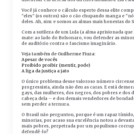
Você já conhece o cálculo esperto dessa elite comp
“eles” (os outros) são o cão chupando manga e “nó
deles. Ah, sim: e somos as almas mais honestas do 
Com a sutileza de um Lula (a alma aprisionada que
mate: ao lado do Bolsonaro, vou defender as minori
de auditório contra o fascismo imaginário.
Veja também de Guilherme Fiuza:
Apesar de vocês
Proibido proibir (mentir, pode)
A liga da justiça a jato
O único problema desse valoroso número circense é
progressista, ainda não deu as caras. E está demor
gays, das mulheres, dos negros, dos pobres e dos
cabeça dela – e dos demais vendedores de bondade 
sem perder a ternura.
O Brasil não perguntou, porque é um rapaz tímido
minorias, por acaso sua excelência notou a devast
mais pobres, perpetrada por um populismo corru
defendê-lo?