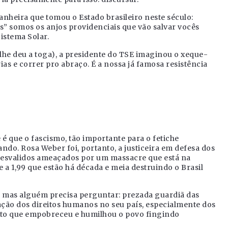
anheira que tomou o Estado brasileiro neste século:
s” somos os anjos providenciais que vão salvar vocês
Sistema Solar.
 lhe deu a toga), a presidente do TSE imaginou o xeque-
as e correr pro abraço. É a nossa já famosa resistência
 que o fascismo, tão importante para o fetiche
ando. Rosa Weber foi, portanto, a justiceira em defesa dos
 desvalidos ameaçados por um massacre que está na
a 1,99 que estão há década e meia destruindo o Brasil
, mas alguém precisa perguntar: prezada guardiã das
ação dos direitos humanos no seu país, especialmente dos
pto que empobreceu e humilhou o povo fingindo