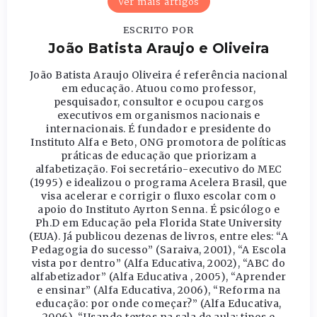
Ver mais artigos
ESCRITO POR
João Batista Araujo e Oliveira
João Batista Araujo Oliveira é referência nacional
em educação. Atuou como professor,
pesquisador, consultor e ocupou cargos
executivos em organismos nacionais e
internacionais. É fundador e presidente do
Instituto Alfa e Beto, ONG promotora de políticas
práticas de educação que priorizam a
alfabetização. Foi secretário-executivo do MEC
(1995) e idealizou o programa Acelera Brasil, que
visa acelerar e corrigir o fluxo escolar com o
apoio do Instituto Ayrton Senna. É psicólogo e
Ph.D em Educação pela Florida State University
(EUA). Já publicou dezenas de livros, entre eles: “A
Pedagogia do sucesso” (Saraiva, 2001), “A Escola
vista por dentro” (Alfa Educativa, 2002), “ABC do
alfabetizador” (Alfa Educativa , 2005), “Aprender
e ensinar” (Alfa Educativa, 2006), “Reforma na
educação: por onde começar?” (Alfa Educativa,
2006), “Usando textos na sala de aula: tipos e