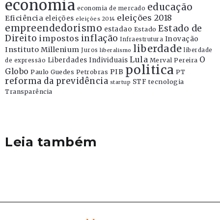
economia
educação
economia de mercado
eleições 2018
Eficiência
eleições
eleições 2014
empreendedorismo
Estado de
estadao
Estado
Direito
inflação
impostos
Inovação
Infraestrutura
liberdade
Instituto Millenium
Juros
liberdade
liberalismo
Lula
O
Liberdades Individuais
Merval Pereira
de expressão
politica
Globo
PIB
Paulo Guedes
Petrobras
PT
reforma da previdência
STF
tecnologia
startup
Transparência
Leia também