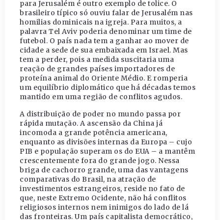
para Jerusalém é outro exemplo de tolice. O
brasileiro típico só ouviu falar de Jerusalém nas
homilias dominicais na igreja. Para muitos, a
palavra Tel Aviv poderia denominar um time de
futebol. O país nada tem a ganhar ao mover de
cidade a sede de sua embaixada em Israel. Mas
tem a perder, pois a medida suscitaria uma
reação de grandes países importadores de
proteína animal do Oriente Médio. E romperia
um equilíbrio diplomático que há décadas temos
mantido em uma região de conflitos agudos.
A distribuição de poder no mundo passa por
rápida mutação. A ascensão da China já
incomoda a grande potência americana,
enquanto as divisões internas da Europa – cujo
PIB e população superam os do EUA – a mantêm
crescentemente fora do grande jogo. Nessa
briga de cachorro grande, uma das vantagens
comparativas do Brasil, na atração de
investimentos estrangeiros, reside no fato de
que, neste Extremo Ocidente, não há conflitos
religiosos internos nem inimigos do lado de lá
das fronteiras. Um país capitalista democrático,