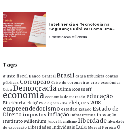
Inteligência e Tecnologia na
Segurança Pública: Como uma...
Comunicação Millenium
Tags
Brasil
ajuste fiscal
Banco Central
contas
carga tributária
Corrupção
públicas
Crise do coronavírus
crise econômica
Democracia
Dilma Rousseff
Cuba
economia
educação
economia de mercado
eleições 2018
Eficiência
eleições
eleições 2014
empreendedorismo
Estado de
estadao
Estado
Direito
inflação
impostos
Inovação
Infraestrutura
liberdade
Instituto Millenium
Juros
liberdade
liberalismo
Lula
O
Liberdades Individuais
Merval Pereira
de expressão