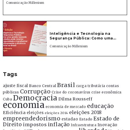
Comunicação Millenium
Inteligência e Tecnologia na
Segurança Pública: Como uma...
Comunicação Millenium
Tags
Brasil
ajuste fiscal
Banco Central
contas
carga tributária
Corrupção
públicas
Crise do coronavírus
crise econômica
Democracia
Dilma Rousseff
Cuba
economia
educação
economia de mercado
eleições 2018
Eficiência
eleições
eleições 2014
empreendedorismo
Estado de
estadao
Estado
Direito
inflação
impostos
Inovação
Infraestrutura