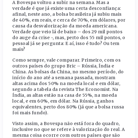
A Bovespa voltou a subir na semana. Mas a
verdade é que já existe uma certa desconfiança:
afinal, neste ano, a bolsa brasileira já subiu mais
de 40%, em reais, e cerca de 70%, em dólares, por
causa da desvalorização da moeda americana.
Verdade que veio lá de baixo – dos 29 mil pontos
do auge da crise -, mas, perto dos 55 mil pontos, o
pessoal já se pergunta: E aí, isso é tudo? Ou tem
mais?
Como sempre, vale comparar. Primeiro, com os
outros países do grupo Bric – Rússia, Índia e
China. As bolsas da China, no mesmo período, do
início do ano até a semana passada, mostram
altas acima dos 50% na moeda local e em dólar,
segundo a tabela da revista The Economist. Na
Índia, as altas estão na casa de 55%, na moeda
local, e em 60%, em dólar. Na Rússia, ganhos
equivalentes, perto dos 80% (já que a bolsa russa
foi mais fundo).
Visto assim, a Bovespa não está fora do quadro,
inclusive no que se refere à valorização do real. A
mesma coisa ocorre com outros países que são