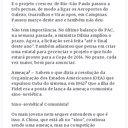
E o projeto cresceu: de Rio-São Paulo passou a
três pernas, de modo a ligar os Aeroportos do
Galeão, Guarulhos e Viracopos, em Campinas.
Passou março deste ano e também não deu.
Não tem importância. No último balanço do PAC,
na semana passada, a ministra Dilma ampliou o
prazo. Agora, a licitação será feita “até o final
deste ano”. Também adiantou que pensa em criar
uma estatal para gerenciar o projeto e que tudo
estará pronto para a Copa de 2014. No prazo, cada
vez maior, bom para anunciar.
Ameaça?
– Sabem o que dizia a resolução da
Organização dos Estados Americanos (OEA) que
expulsou Cuba do sistema, em 1962? Que a ilha de
Fidel era a ponta de lança da ameaça comunista
sino-soviética.
Sino-soviética! Comunista!
Os mais jovens nem sequer entendem o que é
isso. A China, que está ali no “sino”, continua
sendo uma ameaça, mas na competição