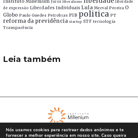
liberdade
Instituto Millenium
Juros
liberdade
liberalismo
Lula
O
Liberdades Individuais
Merval Pereira
de expressão
politica
Globo
PIB
Paulo Guedes
Petrobras
PT
reforma da previdência
STF
tecnologia
startup
Transparência
Leia também
Nós usamos cookies para rastrear dados anônimos e te
fornecer a melhor experiência em nosso site. Caso queira