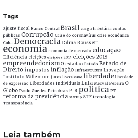
Tags
Brasil
ajuste fiscal
Banco Central
contas
carga tributária
Corrupção
públicas
Crise do coronavírus
crise econômica
Democracia
Dilma Rousseff
Cuba
economia
educação
economia de mercado
eleições 2018
Eficiência
eleições
eleições 2014
empreendedorismo
Estado de
estadao
Estado
Direito
inflação
impostos
Inovação
Infraestrutura
liberdade
Instituto Millenium
Juros
liberdade
liberalismo
Lula
O
Liberdades Individuais
Merval Pereira
de expressão
politica
Globo
PIB
Paulo Guedes
Petrobras
PT
reforma da previdência
STF
tecnologia
startup
Transparência
Leia também