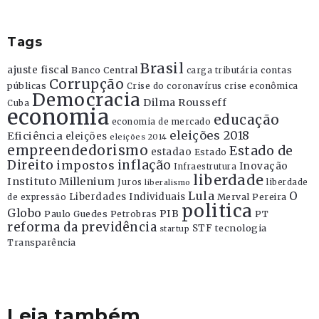
Tags
Brasil
ajuste fiscal
Banco Central
contas
carga tributária
Corrupção
públicas
Crise do coronavírus
crise econômica
Democracia
Dilma Rousseff
Cuba
economia
educação
economia de mercado
eleições 2018
Eficiência
eleições
eleições 2014
empreendedorismo
Estado de
estadao
Estado
Direito
inflação
impostos
Inovação
Infraestrutura
liberdade
Instituto Millenium
Juros
liberdade
liberalismo
Lula
O
Liberdades Individuais
Merval Pereira
de expressão
politica
Globo
PIB
Paulo Guedes
Petrobras
PT
reforma da previdência
STF
tecnologia
startup
Transparência
Leia também