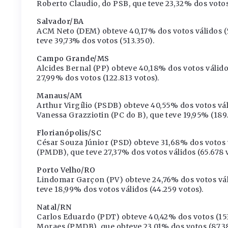
Roberto Claudio, do PSB, que teve 23,32% dos votos 
Salvador/BA
ACM Neto (DEM) obteve 40,17% dos votos válidos (5
teve 39,73% dos votos (513.350).
Campo Grande/MS
Alcides Bernal (PP) obteve 40,18% dos votos válido
27,99% dos votos (122.813 votos).
Manaus/AM
Arthur Virgílio (PSDB) obteve 40,55% dos votos vál
Vanessa Grazziotin (PC do B), que teve 19,95% (189.
Florianópolis/SC
César Souza Júnior (PSD) obteve 31,68% dos votos v
(PMDB), que teve 27,37% dos votos válidos (65.678 v
Porto Velho/RO
Lindomar Garçon (PV) obteve 24,76% dos votos váli
teve 18,99% dos votos válidos (44.259 votos).
Natal/RN
Carlos Eduardo (PDT) obteve 40,42% dos votos (15
Moraes (PMDB), que obteve 23,01% dos votos (87.38