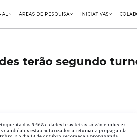
NAL
ÁREAS DE PESQUISA
INICIATIVAS
COLAB
dades terão segundo turn
cinquenta das 5.568 cidades brasileiras só vão conhecer
 Os candidatos estão autorizados a retomar a propaganda
 outubro. No dia 13 de outubro recomeça a
propaganda