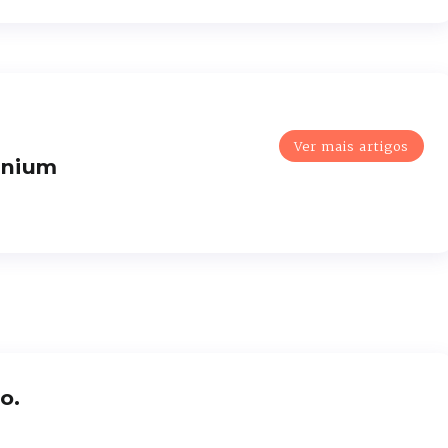
Ver mais artigos
enium
o.