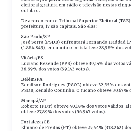
eleitoral gratuita em rádio e televisão nestas cin
outubro.
De acordo com o Tribunal Superior Eleitoral (TSE),
prefeitura, 17 são capitais. São elas:
São Paulo/SP
José Serra (PSDB) enfrentará Fernando Haddad (P
(1.884.849), enquanto o petista teve 28,98% dos vot
Vitória/ES
Luciano Rezende (PPS) obteve 39,14% dos votos vá
36,69% dos votos (69.143 votos).
Belém/PA
Edmilson Rodrigues (PSOL) obteve 32,55% dos votos
PSDB, Zenaldo Coutinho. O tucano obteve 30,67% dos
Macapá/AP
Roberto (PDT) obteve 40,18% dos votos válidos. El
obteve 27,89% dos votos (56.947 votos).
Fortaleza/CE
Elmano de Freitas (PT) obteve 25,44% (318.262) dos