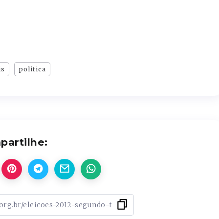
is
politica
artilhe: