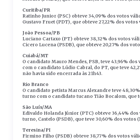
Curitiba/PR
Ratinho Junior (PSC) obteve 34,09% dos votos válid
Gustavo Fruet (PDT), que obteve 27,22% dos votos v
João Pessoa/PB
Luciano Cartaxo (PT) obteve 38,32% dos votos válid
Cicero Lucena (PSDB), que obteve 20,27% dos votos
Cuiabá/MT
O candidato Mauro Mendes, PSB, teve 43,96% dos vo
com o candidato Lúdio Cabral, do PT, que teve 42,2
não havia sido encerrada às 21h43.
Rio Branco
O candidato petista Marcus Alexandre teve 48,30% 
turno com o candidato tucano Tião Bocalom, que tev
São Luís/MA
Edivaldo Holanda Júnior (PTC) obteve 36,44% dos v
turno, Castelo (PSDB), que teve 30,60% dos votos (
Teresina/PI
Firmino Filho (PSDB) obteve 38,77% dos votos váli