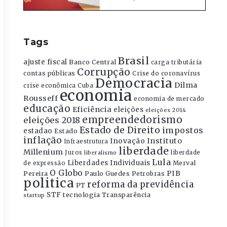
Tags
Brasil
ajuste fiscal
Banco Central
carga tributária
Corrupção
contas públicas
Crise do coronavírus
Democracia
Dilma
crise econômica
Cuba
economia
Rousseff
economia de mercado
educação
Eficiência
eleições
eleições 2014
empreendedorismo
eleições 2018
Estado de Direito
impostos
estadao
Estado
inflação
Instituto
Inovação
Infraestrutura
liberdade
Millenium
Juros
liberdade
liberalismo
Lula
Liberdades Individuais
Merval
de expressão
O Globo
PIB
Pereira
Paulo Guedes
Petrobras
politica
reforma da previdência
PT
STF
tecnologia
Transparência
startup