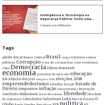
Inteligência e Tecnologia na
Segurança Pública: Como uma...
Comunicação Millenium
Tags
Brasil
ajuste fiscal
Banco Central
contas
carga tributária
Corrupção
públicas
Crise do coronavírus
crise econômica
Democracia
Dilma Rousseff
Cuba
economia
educação
economia de mercado
eleições 2018
Eficiência
eleições
eleições 2014
empreendedorismo
Estado de
estadao
Estado
Direito
inflação
impostos
Inovação
Infraestrutura
liberdade
Instituto Millenium
Juros
liberdade
liberalismo
Lula
O
Liberdades Individuais
Merval Pereira
de expressão
politica
Globo
PIB
Paulo Guedes
Petrobras
PT