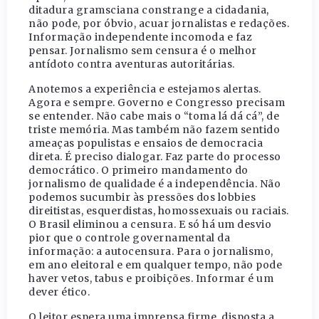
ditadura gramsciana constrange a cidadania,
não pode, por óbvio, acuar jornalistas e redações.
Informação independente incomoda e faz
pensar. Jornalismo sem censura é o melhor
antídoto contra aventuras autoritárias.
Anotemos a experiência e estejamos alertas.
Agora e sempre. Governo e Congresso precisam
se entender. Não cabe mais o “toma lá dá cá”, de
triste memória. Mas também não fazem sentido
ameaças populistas e ensaios de democracia
direta. É preciso dialogar. Faz parte do processo
democrático. O primeiro mandamento do
jornalismo de qualidade é a independência. Não
podemos sucumbir às pressões dos lobbies
direitistas, esquerdistas, homossexuais ou raciais.
O Brasil eliminou a censura. E só há um desvio
pior que o controle governamental da
informação: a autocensura. Para o jornalismo,
em ano eleitoral e em qualquer tempo, não pode
haver vetos, tabus e proibições. Informar é um
dever ético.
O leitor espera uma imprensa firme, disposta a