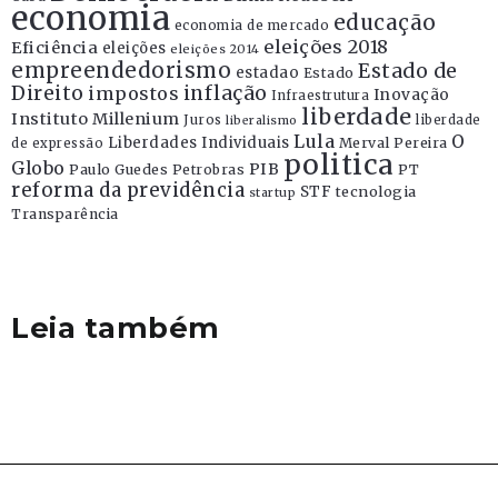
economia
educação
economia de mercado
eleições 2018
Eficiência
eleições
eleições 2014
empreendedorismo
Estado de
estadao
Estado
Direito
inflação
impostos
Inovação
Infraestrutura
liberdade
Instituto Millenium
Juros
liberdade
liberalismo
Lula
O
Liberdades Individuais
Merval Pereira
de expressão
politica
Globo
PIB
Paulo Guedes
Petrobras
PT
reforma da previdência
STF
tecnologia
startup
Transparência
Leia também