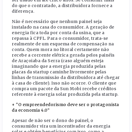
ser usado em até cinco anos. Se consumir mais
do que o contratado, a distribuidora fornece a
diferença.
Não é necessário que nenhum painel seja
instalado na casa do consumidor. A geração de
energia fica toda por conta da usina, que a
repassa à CPFL. Para o consumidor, trata-se
realmente de um esquema de compensação na
conta. Quem mora no litoral certamente não
recebe a corrente elétrica gerada pelos painéis
de Araçoiaba da Serra (caso alguém esteja
imaginando que a energia produzida pelas
placas da startup caminhe livremente pelas
linhas de transmissão da distribuidora até chegar
à casa do cliente). Isso não ocorre. O cliente que
compra um pacote da Sun Mobi recebe créditos
referente à energia solar produzida pela startup.
+ “O empreendedorismo deve ser o protagonista
da economia 4.0”
Apesar de não ser o dono do painel, o
consumidor vira um incentivador da energia
solar e obtém benefícios com isso, como a