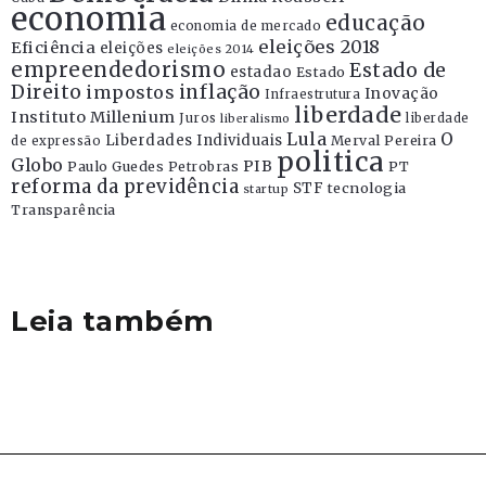
economia
educação
economia de mercado
eleições 2018
Eficiência
eleições
eleições 2014
empreendedorismo
Estado de
estadao
Estado
Direito
inflação
impostos
Inovação
Infraestrutura
liberdade
Instituto Millenium
Juros
liberdade
liberalismo
Lula
O
Liberdades Individuais
Merval Pereira
de expressão
politica
Globo
PIB
Paulo Guedes
Petrobras
PT
reforma da previdência
STF
tecnologia
startup
Transparência
Leia também