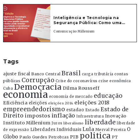
Inteligência e Tecnologia na
Segurança Pública: Como uma...
Comunicação Millenium
Tags
Brasil
ajuste fiscal
Banco Central
contas
carga tributária
Corrupção
públicas
Crise do coronavírus
crise econômica
Democracia
Dilma Rousseff
Cuba
economia
educação
economia de mercado
eleições 2018
Eficiência
eleições
eleições 2014
empreendedorismo
Estado de
estadao
Estado
Direito
inflação
impostos
Inovação
Infraestrutura
liberdade
Instituto Millenium
Juros
liberdade
liberalismo
Lula
O
Liberdades Individuais
Merval Pereira
de expressão
politica
Globo
PIB
Paulo Guedes
Petrobras
PT