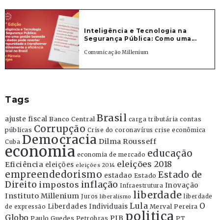
Inteligência e Tecnologia na
Segurança Pública: Como uma...
Comunicação Millenium
Tags
Brasil
ajuste fiscal
Banco Central
contas
carga tributária
Corrupção
públicas
Crise do coronavírus
crise econômica
Democracia
Dilma Rousseff
Cuba
economia
educação
economia de mercado
eleições 2018
Eficiência
eleições
eleições 2014
empreendedorismo
Estado de
estadao
Estado
Direito
inflação
impostos
Inovação
Infraestrutura
liberdade
Instituto Millenium
Juros
liberdade
liberalismo
Lula
O
Liberdades Individuais
Merval Pereira
de expressão
politica
Globo
PIB
Paulo Guedes
Petrobras
PT