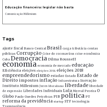
Educação financeira: legislar não basta
Comunicação Millenium
Tags
Brasil
ajuste fiscal
Banco Central
contas
carga tributária
Corrupção
públicas
Crise do coronavírus
crise econômica
Democracia
Dilma Rousseff
Cuba
economia
educação
economia de mercado
eleições 2018
Eficiência
eleições
eleições 2014
empreendedorismo
Estado de
estadao
Estado
Direito
inflação
impostos
Inovação
Infraestrutura
liberdade
Instituto Millenium
Juros
liberdade
liberalismo
Lula
O
Liberdades Individuais
Merval Pereira
de expressão
politica
Globo
PIB
Paulo Guedes
Petrobras
PT
reforma da previdência
STF
tecnologia
startup
Transparência