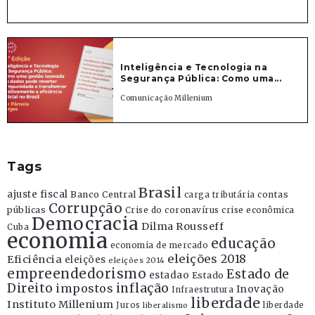
Inteligência e Tecnologia na
Segurança Pública: Como uma...
Comunicação Millenium
Tags
Brasil
ajuste fiscal
Banco Central
contas
carga tributária
Corrupção
públicas
Crise do coronavírus
crise econômica
Democracia
Dilma Rousseff
Cuba
economia
educação
economia de mercado
eleições 2018
Eficiência
eleições
eleições 2014
empreendedorismo
Estado de
estadao
Estado
Direito
inflação
impostos
Inovação
Infraestrutura
liberdade
Instituto Millenium
Juros
liberdade
liberalismo