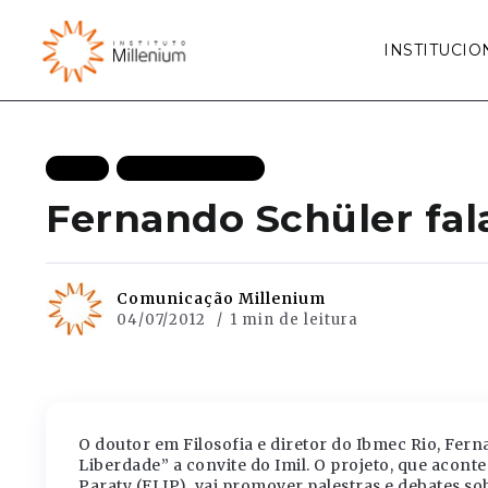
INSTITUCIO
BLOG
MAIS RECENTES
Fernando Schüler fal
Comunicação Millenium
04/07/2012
1 min de leitura
O doutor em Filosofia e diretor do Ibmec Rio, Fern
Liberdade” a convite do Imil. O projeto, que acont
Paraty (FLIP), vai promover palestras e debates s