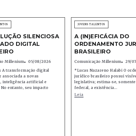
ENTOS
JOVENS TALENTOS
LUÇÃO SILENCIOSA
A (IN)EFICÁCIA DO
ADO DIGITAL
ORDENAMENTO JUR
EIRO
BRASILEIRO
o Millenium
05/08/2026
Comunicação Millenium
29/0
 A transformação digital
*Lucas Nazareno Halabi O or
r associada a novas
jurídico brasileiro possui visív
 inteligência artificial e
legislativa; estima-se, soment
 No entanto, seu impacto
federal, a existência...
Leia