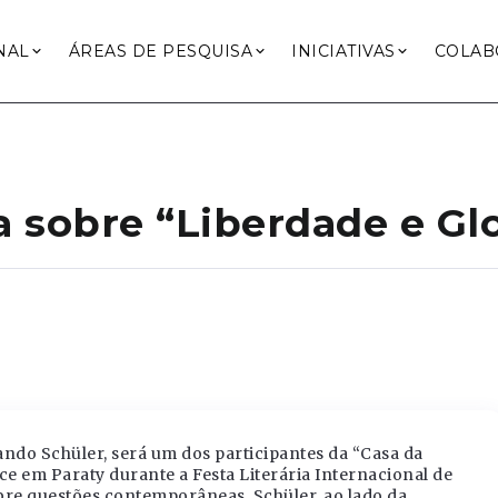
NAL
ÁREAS DE PESQUISA
INICIATIVAS
COLAB
a sobre “Liberdade e Gl
ando Schüler, será um dos participantes da “Casa da
ece em Paraty durante a Festa Literária Internacional de
obre questões contemporâneas. Schüler, ao lado da