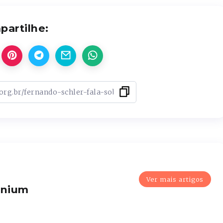
artilhe:
Ver mais artigos
enium