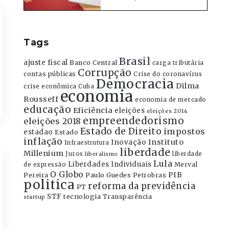
Tags
Brasil
ajuste fiscal
Banco Central
carga tributária
Corrupção
contas públicas
Crise do coronavírus
Democracia
Dilma
crise econômica
Cuba
economia
Rousseff
economia de mercado
educação
Eficiência
eleições
eleições 2014
empreendedorismo
eleições 2018
Estado de Direito
impostos
estadao
Estado
inflação
Instituto
Inovação
Infraestrutura
liberdade
Millenium
Juros
liberdade
liberalismo
Lula
Liberdades Individuais
Merval
de expressão
O Globo
PIB
Pereira
Paulo Guedes
Petrobras
politica
reforma da previdência
PT
STF
tecnologia
Transparência
startup