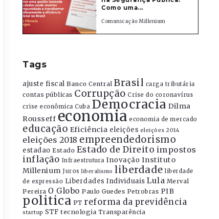
Como uma...
Comunicação Millenium
Tags
Brasil
ajuste fiscal
Banco Central
carga tributária
Corrupção
contas públicas
Crise do coronavírus
Democracia
Dilma
crise econômica
Cuba
economia
Rousseff
economia de mercado
educação
Eficiência
eleições
eleições 2014
empreendedorismo
eleições 2018
Estado de Direito
impostos
estadao
Estado
inflação
Instituto
Inovação
Infraestrutura
liberdade
Millenium
Juros
liberdade
liberalismo
Lula
Liberdades Individuais
Merval
de expressão
O Globo
PIB
Pereira
Paulo Guedes
Petrobras
politica
reforma da previdência
PT
STF
tecnologia
Transparência
startup