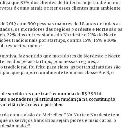
ndica que 83% dos clientes de fintechs hoje também tem
ovatas é como atrair e reter esses clientes num ambiente
 de 2019 com 500 pessoas maiores de 18 anos de todas as
istados, os moradores das regiões Nordeste e Norte são os
ch. 22% dos entrevistados do Nordeste e 21% do Norte
uições tradicionais por startups, contra 16%, 15% e 10%
ul, respectivamente.
comotiva, faz sentido que moradores do Nordeste e Norte
erecidos pelas startups, pois nessas regiões, a
tradicional foi feito para ricos, as portas giratórias são
mplo, que proporcionalmente tem mais classe A e B, o
 de servidores que trará economia de R$ 395 bi
to e senadores já articulam mudança na constituição
o leilão de áreas de petróleo
rda com a visão de Meirelles. “No Norte e Nordeste tem
ue os serviços bancários sejam piores e mais caros, o
adesão maior”.