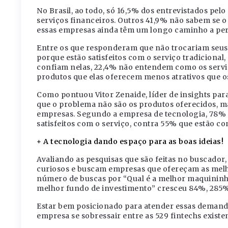
No Brasil, ao todo, só 16,5% dos entrevistados pel
serviços financeiros. Outros 41,9% não sabem se o 
essas empresas ainda têm um longo caminho a per
Entre os que responderam que não trocariam seus 
porque estão satisfeitos com o serviço tradicional
confiam nelas, 22,4% não entendem como os servi
produtos que elas oferecem menos atrativos que os
Como pontuou Vitor Zenaide, líder de insights pa
que o problema não são os produtos oferecidos, m
empresas. Segundo a empresa de tecnologia, 78% d
satisfeitos com o serviço, contra 55% que estão co
+ A tecnologia dando espaço para as boas ideias!
Avaliando as pesquisas que são feitas no buscador,
curiosos e buscam empresas que ofereçam as melho
número de buscas por “Qual é a melhor maquininha 
melhor fundo de investimento” cresceu 84%, 285% 
Estar bem posicionado para atender essas demand
empresa se sobressair entre as 529 fintechs existe