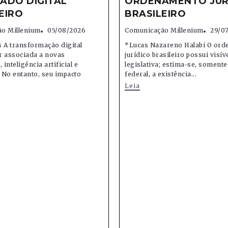
ADO DIGITAL
ORDENAMENTO JUR
EIRO
BRASILEIRO
o Millenium
05/08/2026
Comunicação Millenium
29/0
 A transformação digital
*Lucas Nazareno Halabi O or
r associada a novas
jurídico brasileiro possui visív
 inteligência artificial e
legislativa; estima-se, soment
 No entanto, seu impacto
federal, a existência...
Leia