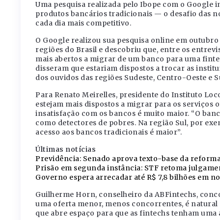
Uma pesquisa realizada pelo Ibope com o Google i
produtos bancários tradicionais — o desafio das n
cada dia mais competitivo.
O Google realizou sua pesquisa online em outubro
regiões do Brasil e descobriu que, entre os entrev
mais abertos a migrar de um banco para uma finte
disseram que estariam dispostos a trocar as instit
dos ouvidos das regiões Sudeste, Centro-Oeste e S
Para Renato Meirelles, presidente do Instituto Lo
estejam mais dispostos a migrar para os serviços of
insatisfação com os bancos é muito maior. “O banco 
como detectores de pobres. Na região Sul, por exe
acesso aos bancos tradicionais é maior”.
Últimas notícias
Previdência: Senado aprova texto-base da reforma
Prisão em segunda instância: STF retoma julgamen
Governo espera arrecadar até R$ 7,8 bilhões em nov
Guilherme Horn, conselheiro da ABFintechs, conco
uma oferta menor, menos concorrentes, é natural q
que abre espaço para que as fintechs tenham uma 