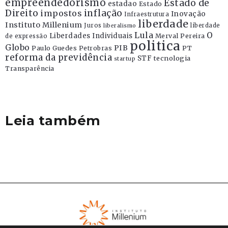
empreendedorismo
Estado de
estadao
Estado
Direito
inflação
impostos
Inovação
Infraestrutura
liberdade
Instituto Millenium
Juros
liberdade
liberalismo
Lula
O
Liberdades Individuais
Merval Pereira
de expressão
politica
Globo
PIB
Paulo Guedes
Petrobras
PT
reforma da previdência
STF
tecnologia
startup
Transparência
Leia também