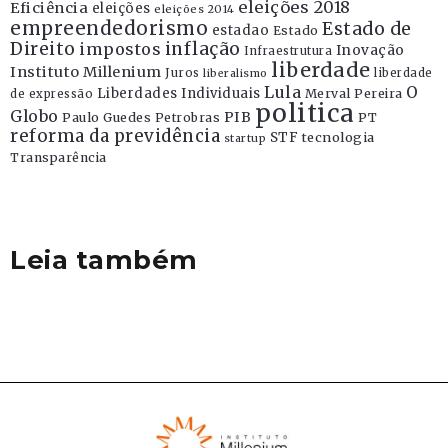
eleições 2018
Eficiência
eleições
eleições 2014
empreendedorismo
Estado de
estadao
Estado
Direito
inflação
impostos
Inovação
Infraestrutura
liberdade
Instituto Millenium
Juros
liberdade
liberalismo
Lula
O
Liberdades Individuais
Merval Pereira
de expressão
politica
Globo
PIB
Paulo Guedes
Petrobras
PT
reforma da previdência
STF
tecnologia
startup
Transparência
Leia também