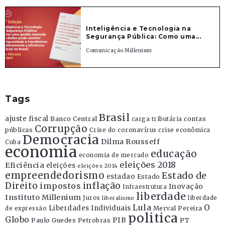
Inteligência e Tecnologia na
Segurança Pública: Como uma...
Comunicação Millenium
Tags
Brasil
ajuste fiscal
Banco Central
contas
carga tributária
Corrupção
públicas
Crise do coronavírus
crise econômica
Democracia
Dilma Rousseff
Cuba
economia
educação
economia de mercado
eleições 2018
Eficiência
eleições
eleições 2014
empreendedorismo
Estado de
estadao
Estado
Direito
inflação
impostos
Inovação
Infraestrutura
liberdade
Instituto Millenium
Juros
liberdade
liberalismo
Lula
O
Liberdades Individuais
Merval Pereira
de expressão
politica
Globo
PIB
Paulo Guedes
Petrobras
PT