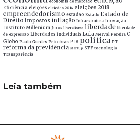
educação
economia de mercado
eleições 2018
Eficiência
eleições
eleições 2014
empreendedorismo
Estado de
estadao
Estado
Direito
inflação
impostos
Inovação
Infraestrutura
liberdade
Instituto Millenium
Juros
liberdade
liberalismo
Lula
O
Liberdades Individuais
Merval Pereira
de expressão
politica
Globo
PIB
Paulo Guedes
Petrobras
PT
reforma da previdência
STF
tecnologia
startup
Transparência
Leia também