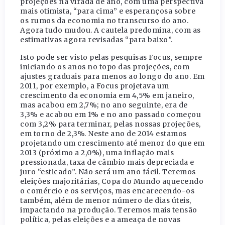
projeções na virada de ano, com uma perspectiva
mais otimista, “para cima” e esperançosa sobre
os rumos da economia no transcurso do ano.
Agora tudo mudou. A cautela predomina, com as
estimativas agora revisadas “para baixo”.
Isto pode ser visto pelas pesquisas Focus, sempre
iniciando os anos no topo das projeções, com
ajustes graduais para menos ao longo do ano. Em
2011, por exemplo, a Focus projetava um
crescimento da economia em 4,5% em janeiro,
mas acabou em 2,7%; no ano seguinte, era de
3,3% e acabou em 1% e no ano passado começou
com 3,2% para terminar, pelas nossas projeções,
em torno de 2,3%. Neste ano de 2014 estamos
projetando um crescimento até menor do que em
2013 (próximo a 2,0%), uma inflação mais
pressionada, taxa de câmbio mais depreciada e
juro “esticado”. Não será um ano fácil. Teremos
eleições majoritárias, Copa do Mundo aquecendo
o comércio e os serviços, mas encarecendo-os
também, além de menor número de dias úteis,
impactando na produção. Teremos mais tensão
política, pelas eleições e a ameaça de novas