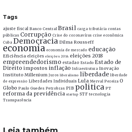
Tags
Brasil
ajuste fiscal
Banco Central
contas
carga tributária
Corrupção
públicas
Crise do coronavírus
crise econômica
Democracia
Dilma Rousseff
Cuba
economia
educação
economia de mercado
eleições 2018
Eficiência
eleições
eleições 2014
empreendedorismo
Estado de
estadao
Estado
Direito
inflação
impostos
Inovação
Infraestrutura
liberdade
Instituto Millenium
Juros
liberdade
liberalismo
Lula
O
Liberdades Individuais
Merval Pereira
de expressão
politica
Globo
PIB
Paulo Guedes
Petrobras
PT
reforma da previdência
STF
tecnologia
startup
Transparência
Leia também