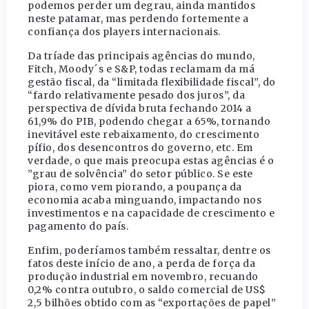
podemos perder um degrau, ainda mantidos
neste patamar, mas perdendo fortemente a
confiança dos players internacionais.
Da tríade das principais agências do mundo,
Fitch, Moody´s e S&P, todas reclamam da má
gestão fiscal, da “limitada flexibilidade fiscal”, do
“fardo relativamente pesado dos juros”, da
perspectiva de dívida bruta fechando 2014 a
61,9% do PIB, podendo chegar a 65%, tornando
inevitável este rebaixamento, do crescimento
pífio, dos desencontros do governo, etc. Em
verdade, o que mais preocupa estas agências é o
”grau de solvência” do setor público. Se este
piora, como vem piorando, a poupança da
economia acaba minguando, impactando nos
investimentos e na capacidade de crescimento e
pagamento do país.
Enfim, poderíamos também ressaltar, dentre os
fatos deste início de ano, a perda de força da
produção industrial em novembro, recuando
0,2% contra outubro, o saldo comercial de US$
2,5 bilhões obtido com as “exportações de papel”